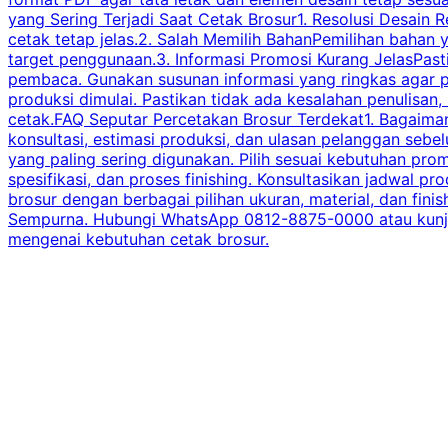
yang Sering Terjadi Saat Cetak Brosur1. Resolusi Desain R
cetak tetap jelas.2. Salah Memilih BahanPemilihan bahan
target penggunaan.3. Informasi Promosi Kurang JelasPast
pembaca. Gunakan susunan informasi yang ringkas agar p
produksi dimulai. Pastikan tidak ada kesalahan penulisan
cetak.FAQ Seputar Percetakan Brosur Terdekat1. Bagaimana
konsultasi, estimasi produksi, dan ulasan pelanggan seb
yang paling sering digunakan. Pilih sesuai kebutuhan pr
spesifikasi, dan proses finishing. Konsultasikan jadwa
brosur dengan berbagai pilihan ukuran, material, dan fini
Sempurna. Hubungi WhatsApp 0812-8875-0000 atau kunjungi
mengenai kebutuhan cetak brosur.