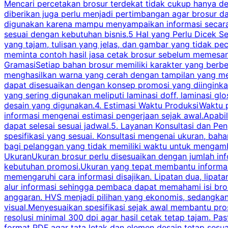
Mencari percetakan brosur terdekat tidak cukup hanya deng
diberikan juga perlu menjadi pertimbangan agar brosur 
digunakan karena mampu menyampaikan informasi secara l
sesuai dengan kebutuhan bisnis.5 Hal yang Perlu Dicek Se
yang tajam, tulisan yang jelas, dan gambar yang tidak 
meminta contoh hasil jasa cetak brosur sebelum memesan
GramasiSetiap bahan brosur memiliki karakter yang berb
menghasilkan warna yang cerah dengan tampilan yang men
dapat disesuaikan dengan konsep promosi yang diinginkan
yang sering digunakan meliputi laminasi doff, laminasi gl
desain yang digunakan.4. Estimasi Waktu ProduksiWaktu p
informasi mengenai estimasi pengerjaan sejak awal.Apabi
dapat selesai sesuai jadwal.5. Layanan Konsultasi dan P
spesifikasi yang sesuai. Konsultasi mengenai ukuran, ba
bagi pelanggan yang tidak memiliki waktu untuk mengam
UkuranUkuran brosur perlu disesuaikan dengan jumlah inf
kebutuhan promosi.Ukuran yang tepat membantu informasi 
memengaruhi cara informasi disajikan. Lipatan dua, lipata
alur informasi sehingga pembaca dapat memahami isi br
anggaran. HVS menjadi pilihan yang ekonomis, sedangka
visual.Menyesuaikan spesifikasi sejak awal membantu pro
resolusi minimal 300 dpi agar hasil cetak tetap tajam. Past
format PDF agar tata letak dan elemen desain tetap sesu