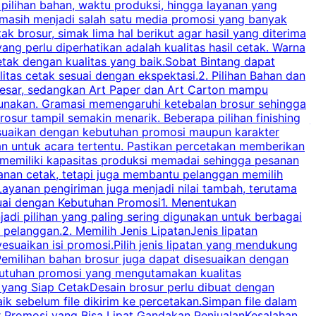
 pilihan bahan, waktu produksi, hingga layanan yang
C
 masih menjadi salah satu media promosi yang banyak
a
brosur, simak lima hal berikut agar hasil yang diterima
p
ng perlu diperhatikan adalah kualitas hasil cetak. Warna
s
tak dengan kualitas yang baik.Sobat Bintang dapat
tas cetak sesuai dengan ekspektasi.2. Pilihan Bahan dan
u
besar, sedangkan Art Paper dan Art Carton mampu
s
igunakan. Gramasi memengaruhi ketebalan brosur sehingga
a
osur tampil semakin menarik. Beberapa pilihan finishing
j
disesuaikan dengan kebutuhan promosi maupun karakter
k
an untuk acara tertentu. Pastikan percetakan memberikan
m
 memiliki kapasitas produksi memadai sehingga pesanan
n
yanan cetak, tetapi juga membantu pelanggan memilih
t
ayanan pengiriman juga menjadi nilai tambah, terutama
suai dengan Kebutuhan Promosi1. Menentukan
d
adi pilihan yang paling sering digunakan untuk berbagai
d
elanggan.2. Memilih Jenis LipatanJenis lipatan
g
esuaikan isi promosi.Pilih jenis lipatan yang mendukung
C
milihan bahan brosur juga dapat disesuaikan dengan
butuhan promosi yang mengutamakan kualitas
a
n yang Siap CetakDesain brosur perlu dibuat dengan
m
baik sebelum file dikirim ke percetakan.Simpan file dalam
r Promosi yang Bisa Lipat Gandakan PenjualanKesalahan