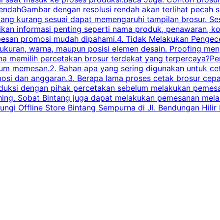
endahGambar dengan resolusi rendah akan terlihat pecah saa
 yang kurang sesuai dapat memengaruhi tampilan brosur. S
ikan informasi penting seperti nama produk, penawaran, k
esan promosi mudah dipahami.4. Tidak Melakukan Pengecek
, ukuran, warna, maupun posisi elemen desain. Proofing me
 memilih percetakan brosur terdekat yang terpercaya?Perha
elum memesan.2. Bahan apa yang sering digunakan untuk ce
omosi dan anggaran.3. Berapa lama proses cetak brosur ce
l produksi dengan pihak percetakan sebelum melakukan pem
shing. Sobat Bintang juga dapat melakukan pemesanan melalui
 Offline Store Bintang Sempurna di Jl. Bendungan Hilir N