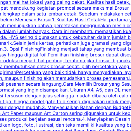
an melihat lokasi yang paling dekat. Kualitas hasil cetak,
dapat mendukung kegiatan promosi secara maksimal.Brosur
engkap dalam satu lembar cetak. Sebelum melakukan cetak 
belum Memesan Brosur1. Kualitas Hasil CetakHal pertama ya
pecah menunjukkan bahwa percetakan menggunakan mesin ce
 dalam jumlah banyak. Cara ini membantu memastikan kuali
eda. HVS sering digunakan untuk kebutuhan dalam jumlah 
arik.Selain jenis kertas, perhatikan juga gramasi yang d
.3. Opsi FinishingFinishing menjadi tahap yang membuat br
ossy hingga digital foil.Pemilihan finishing brosur dapat 
roduksi menjadi hal penting, terutama jika brosur digunak
la membutuhkan cetak brosur cepat, pilih percetakan yang
engirimanPercetakan yang baik tidak hanya menyediakan la
han, maupun finishing akan memudahkan proses pemesanan.L
bil pesanan secara langsung.Cara Memilih Brosur yang Se
ormasi yang ingin disampaikan. Ukuran A4, A5, dan DL menj
tersusun dengan jelas sehingga mudah dibaca oleh calon p
n tiga, hingga model gate fold sering digunakan untuk meny
osur dengan mudah.3. Menyesuaikan Bahan dengan BudgetPe
n Art Paper maupun Art Carton sering digunakan untuk ke
ses produksi berjalan sesuai rencana.4. Menyiapkan Desai
ikan logo, foto, ilustrasi, dan teks memiliki kualitas yang 
ai saat masuk ke proses produksi.Baca Juga: Contoh Brosu