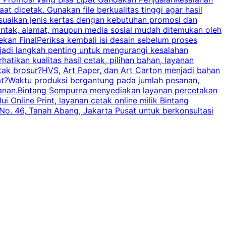
t dicetak. Gunakan file berkualitas tinggi agar hasil
p
esuaikan jenis kertas dengan kebutuhan promosi dan
ontak, alamat, maupun media sosial mudah ditemukan oleh
s
an FinalPeriksa kembali isi desain sebelum proses
c
njadi langkah penting untuk mengurangi kesalahan
P
tikan kualitas hasil cetak, pilihan bahan, layanan
tak brosur?HVS, Art Paper, dan Art Carton menjadi bahan
pat?Waktu produksi bergantung pada jumlah pesanan,
esanan.Bintang Sempurna menyediakan layanan percetakan
 Online Print, layanan cetak online milik Bintang
o. 46, Tanah Abang, Jakarta Pusat untuk berkonsultasi