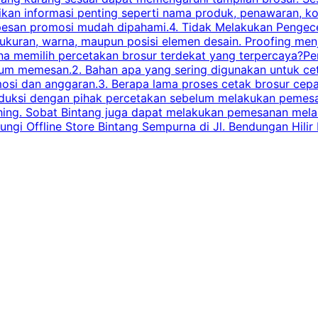
ikan informasi penting seperti nama produk, penawaran, k
esan promosi mudah dipahami.4. Tidak Melakukan Pengecek
, ukuran, warna, maupun posisi elemen desain. Proofing me
 memilih percetakan brosur terdekat yang terpercaya?Perha
elum memesan.2. Bahan apa yang sering digunakan untuk ce
omosi dan anggaran.3. Berapa lama proses cetak brosur ce
l produksi dengan pihak percetakan sebelum melakukan pem
shing. Sobat Bintang juga dapat melakukan pemesanan melalui
 Offline Store Bintang Sempurna di Jl. Bendungan Hilir N