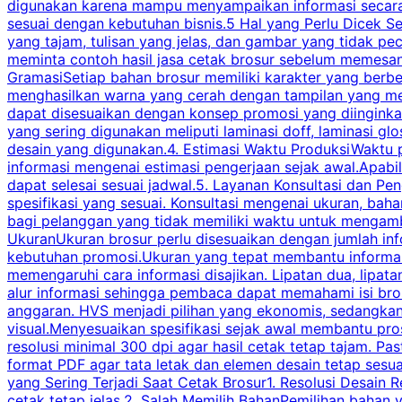
digunakan karena mampu menyampaikan informasi secara l
sesuai dengan kebutuhan bisnis.5 Hal yang Perlu Dicek Se
yang tajam, tulisan yang jelas, dan gambar yang tidak 
meminta contoh hasil jasa cetak brosur sebelum memesan
GramasiSetiap bahan brosur memiliki karakter yang berb
menghasilkan warna yang cerah dengan tampilan yang men
dapat disesuaikan dengan konsep promosi yang diinginkan
yang sering digunakan meliputi laminasi doff, laminasi gl
desain yang digunakan.4. Estimasi Waktu ProduksiWaktu p
informasi mengenai estimasi pengerjaan sejak awal.Apabi
dapat selesai sesuai jadwal.5. Layanan Konsultasi dan P
spesifikasi yang sesuai. Konsultasi mengenai ukuran, ba
bagi pelanggan yang tidak memiliki waktu untuk mengam
UkuranUkuran brosur perlu disesuaikan dengan jumlah inf
kebutuhan promosi.Ukuran yang tepat membantu informasi 
memengaruhi cara informasi disajikan. Lipatan dua, lipata
alur informasi sehingga pembaca dapat memahami isi br
anggaran. HVS menjadi pilihan yang ekonomis, sedangka
visual.Menyesuaikan spesifikasi sejak awal membantu pro
resolusi minimal 300 dpi agar hasil cetak tetap tajam. Past
format PDF agar tata letak dan elemen desain tetap sesu
yang Sering Terjadi Saat Cetak Brosur1. Resolusi Desain R
cetak tetap jelas.2. Salah Memilih BahanPemilihan bahan