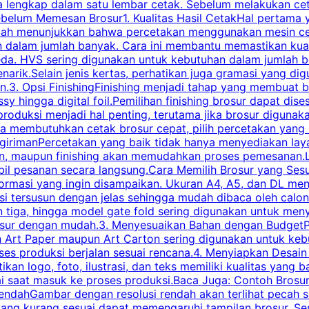
engkap dalam satu lembar cetak. Sebelum melakukan cetak 
belum Memesan Brosur1. Kualitas Hasil CetakHal pertama ya
pecah menunjukkan bahwa percetakan menggunakan mesin ce
 dalam jumlah banyak. Cara ini membantu memastikan kuali
eda. HVS sering digunakan untuk kebutuhan dalam jumlah 
arik.Selain jenis kertas, perhatikan juga gramasi yang d
.3. Opsi FinishingFinishing menjadi tahap yang membuat br
ossy hingga digital foil.Pemilihan finishing brosur dapat 
roduksi menjadi hal penting, terutama jika brosur digunak
la membutuhkan cetak brosur cepat, pilih percetakan yang
engirimanPercetakan yang baik tidak hanya menyediakan la
han, maupun finishing akan memudahkan proses pemesanan.L
bil pesanan secara langsung.Cara Memilih Brosur yang Se
ormasi yang ingin disampaikan. Ukuran A4, A5, dan DL menj
tersusun dengan jelas sehingga mudah dibaca oleh calon p
n tiga, hingga model gate fold sering digunakan untuk meny
osur dengan mudah.3. Menyesuaikan Bahan dengan BudgetPe
n Art Paper maupun Art Carton sering digunakan untuk ke
ses produksi berjalan sesuai rencana.4. Menyiapkan Desai
ikan logo, foto, ilustrasi, dan teks memiliki kualitas yang 
ai saat masuk ke proses produksi.Baca Juga: Contoh Brosu
endahGambar dengan resolusi rendah akan terlihat pecah saa
 yang kurang sesuai dapat memengaruhi tampilan brosur. S