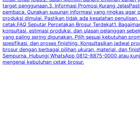
target penggunaan.3. Informasi Promosi Kurang JelasPast
pembaca. Gunakan susunan informasi yang ringkas agar p
produksi dimulai. Pastikan tidak ada kesalahan penulisan
cetak.FAQ Seputar Percetakan Brosur Terdekat1. Bagaimana
konsultasi, estimasi produksi, dan ulasan pelanggan seb
yang paling sering digunakan. Pilih sesuai kebutuhan pr
spesifikasi, dan proses finishing. Konsultasikan jadwa
brosur dengan berbagai pilihan ukuran, material, dan fini
Sempurna. Hubungi WhatsApp 0812-8875-0000 atau kunjungi
mengenai kebutuhan cetak brosur.