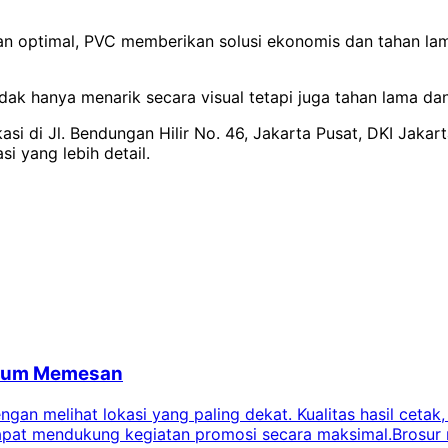
n optimal, PVC memberikan solusi ekonomis dan tahan lama
ak hanya menarik secara visual tetapi juga tahan lama dan
si di Jl. Bendungan Hilir No. 46, Jakarta Pusat, DKI Jakar
si yang lebih detail.
belum Memesan
an melihat lokasi yang paling dekat. Kualitas hasil cetak,
dapat mendukung kegiatan promosi secara maksimal.Brosur