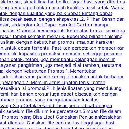
brosur, simak lima hal berikut agar hasil yang diterima
p
ng perlu diperhatikan adalah kualitas hasil cetak. Warna
s
tak dengan kualitas yang baik.Sobat Bintang dapat
tas cetak sesuai dengan ekspektasi.2. Pilihan Bahan dan
u
besar, sedangkan Art Paper dan Art Carton mampu
s
igunakan. Gramasi memengaruhi ketebalan brosur sehingga
a
osur tampil semakin menarik. Beberapa pilihan finishing
j
disesuaikan dengan kebutuhan promosi maupun karakter
k
an untuk acara tertentu. Pastikan percetakan memberikan
m
 memiliki kapasitas produksi memadai sehingga pesanan
n
yanan cetak, tetapi juga membantu pelanggan memilih
t
ayanan pengiriman juga menjadi nilai tambah, terutama
suai dengan Kebutuhan Promosi1. Menentukan
d
adi pilihan yang paling sering digunakan untuk berbagai
d
elanggan.2. Memilih Jenis LipatanJenis lipatan
g
esuaikan isi promosi.Pilih jenis lipatan yang mendukung
C
milihan bahan brosur juga dapat disesuaikan dengan
butuhan promosi yang mengutamakan kualitas
a
n yang Siap CetakDesain brosur perlu dibuat dengan
m
baik sebelum file dikirim ke percetakan.Simpan file dalam
r Promosi yang Bisa Lipat Gandakan PenjualanKesalahan
t dicetak. Gunakan file berkualitas tinggi agar hasil
p
esuaikan jenis kertas dengan kebutuhan promosi dan