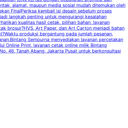
ontak, alamat, maupun media sosial mudah ditemukan oleh
s
an FinalPeriksa kembali isi desain sebelum proses
c
njadi langkah penting untuk mengurangi kesalahan
P
tikan kualitas hasil cetak, pilihan bahan, layanan
tak brosur?HVS, Art Paper, dan Art Carton menjadi bahan
pat?Waktu produksi bergantung pada jumlah pesanan,
esanan.Bintang Sempurna menyediakan layanan percetakan
 Online Print, layanan cetak online milik Bintang
o. 46, Tanah Abang, Jakarta Pusat untuk berkonsultasi