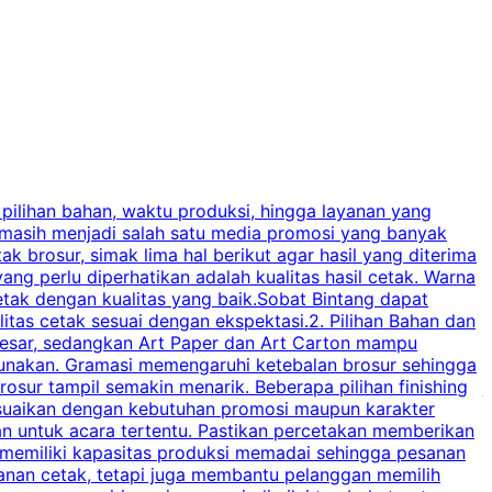
 pilihan bahan, waktu produksi, hingga layanan yang
C
 masih menjadi salah satu media promosi yang banyak
a
brosur, simak lima hal berikut agar hasil yang diterima
p
ng perlu diperhatikan adalah kualitas hasil cetak. Warna
s
tak dengan kualitas yang baik.Sobat Bintang dapat
tas cetak sesuai dengan ekspektasi.2. Pilihan Bahan dan
u
besar, sedangkan Art Paper dan Art Carton mampu
s
igunakan. Gramasi memengaruhi ketebalan brosur sehingga
a
osur tampil semakin menarik. Beberapa pilihan finishing
j
disesuaikan dengan kebutuhan promosi maupun karakter
k
an untuk acara tertentu. Pastikan percetakan memberikan
m
 memiliki kapasitas produksi memadai sehingga pesanan
n
yanan cetak, tetapi juga membantu pelanggan memilih
t