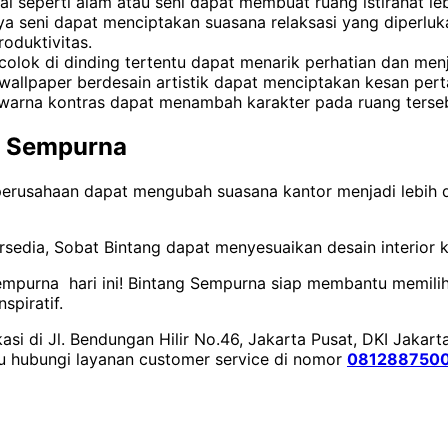
tai seperti alam atau seni dapat membuat ruang istirahat
 seni dapat menciptakan suasana relaksasi yang diperluka
oduktivitas.
olok di dinding tertentu dapat menarik perhatian dan menja
wallpaper berdesain artistik dapat menciptakan kesan per
a-warna kontras dapat menambah karakter pada ruang terse
g Sempurna
erusahaan dapat mengubah suasana kantor menjadi lebih di
ersedia, Sobat Bintang dapat menyesuaikan desain interior 
mpurna hari ini! Bintang Sempurna siap membantu memilih 
spiratif.
si di Jl. Bendungan Hilir No.46, Jakarta Pusat, DKI Jakart
au hubungi layanan customer service di nomor
081288750