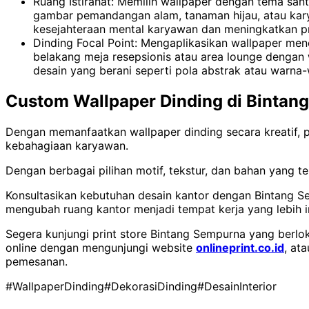
Ruang Istirahat: Memilih wallpaper dengan tema san
gambar pemandangan alam, tanaman hijau, atau karya
kesejahteraan mental karyawan dan meningkatkan pr
Dinding Focal Point: Mengaplikasikan wallpaper menc
belakang meja resepsionis atau area lounge dengan 
desain yang berani seperti pola abstrak atau warn
Custom Wallpaper Dinding di Bintan
Dengan memanfaatkan wallpaper dinding secara kreatif, p
kebahagiaan karyawan.
Dengan berbagai pilihan motif, tekstur, dan bahan yang t
Konsultasikan kebutuhan desain kantor dengan Bintang Se
mengubah ruang kantor menjadi tempat kerja yang lebih in
Segera kunjungi print store Bintang Sempurna yang berloka
online dengan mengunjungi website
onlineprint.co.id
, at
pemesanan.
#WallpaperDinding
#DekorasiDinding
#DesainInterior