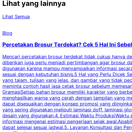
Lihat yang lainnya
Lihat Semua
Blog
Percetakan Brosur Terdekat? Cek 5 Hal Ini Se
Mencari percetakan brosur terdekat tidak cukup hanya deng
diberikan juga perlu menjadi pertimbangan agar brosur 
digunakan karena mampu menyampaikan informasi secara l
sesuai dengan kebutuhan bisnis.5 Hal yang Perlu Dicek Se
yang tajam, tulisan yang jelas, dan gambar yang tidak 
meminta contoh hasil jasa cetak brosur sebelum memesan
GramasiSetiap bahan brosur memiliki karakter yang berb
menghasilkan warna yang cerah dengan tampilan yang men
dapat disesuaikan dengan konsep promosi yang diinginkan
yang sering digunakan meliputi laminasi doff, laminasi gl
desain yang digunakan.4. Estimasi Waktu ProduksiWaktu p
informasi mengenai estimasi pengerjaan sejak awal.Apabi
dapat selesai sesuai jadwal.5. Layanan Konsultasi dan P