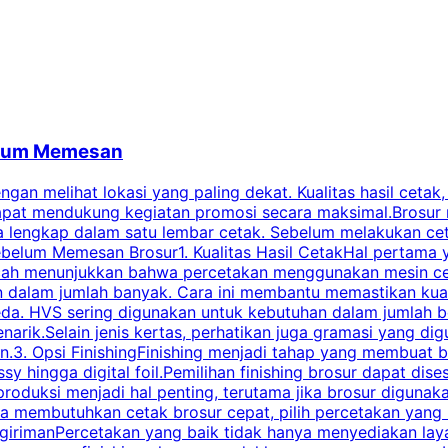
belum Memesan
an melihat lokasi yang paling dekat. Kualitas hasil cetak,
dapat mendukung kegiatan promosi secara maksimal.Brosur
engkap dalam satu lembar cetak. Sebelum melakukan cetak 
belum Memesan Brosur1. Kualitas Hasil CetakHal pertama ya
pecah menunjukkan bahwa percetakan menggunakan mesin ce
 dalam jumlah banyak. Cara ini membantu memastikan kuali
eda. HVS sering digunakan untuk kebutuhan dalam jumlah 
arik.Selain jenis kertas, perhatikan juga gramasi yang d
.3. Opsi FinishingFinishing menjadi tahap yang membuat br
ossy hingga digital foil.Pemilihan finishing brosur dapat 
roduksi menjadi hal penting, terutama jika brosur digunak
la membutuhkan cetak brosur cepat, pilih percetakan yang
engirimanPercetakan yang baik tidak hanya menyediakan la