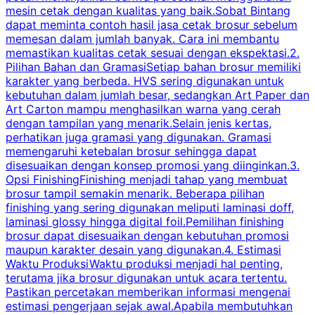
mesin cetak dengan kualitas yang baik.Sobat Bintang
dapat meminta contoh hasil jasa cetak brosur sebelum
memesan dalam jumlah banyak. Cara ini membantu
u
memastikan kualitas cetak sesuai dengan ekspektasi.2.
p
Pilihan Bahan dan GramasiSetiap bahan brosur memiliki
karakter yang berbeda. HVS sering digunakan untuk
i
kebutuhan dalam jumlah besar, sedangkan Art Paper dan
p
Art Carton mampu menghasilkan warna yang cerah
t
dengan tampilan yang menarik.Selain jenis kertas,
perhatikan juga gramasi yang digunakan. Gramasi
t
memengaruhi ketebalan brosur sehingga dapat
disesuaikan dengan konsep promosi yang diinginkan.3.
s
Opsi FinishingFinishing menjadi tahap yang membuat
brosur tampil semakin menarik. Beberapa pilihan
d
finishing yang sering digunakan meliputi laminasi doff,
g
laminasi glossy hingga digital foil.Pemilihan finishing
d
brosur dapat disesuaikan dengan kebutuhan promosi
p
maupun karakter desain yang digunakan.4. Estimasi
Waktu ProduksiWaktu produksi menjadi hal penting,
terutama jika brosur digunakan untuk acara tertentu.
s
Pastikan percetakan memberikan informasi mengenai
s
estimasi pengerjaan sejak awal.Apabila membutuhkan
m