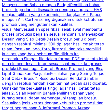
Menyesuaikan Bahan dengan BudgetPemilihan bahan
brosur juga dapat disesuaikan dengan anggaran. HVS
menjadi pilihan yang ekonomis, sedangkan Art Paper
d
maupun Art Carton sering digunakan untuk kebutuhan
t
promosi yang mengutamakan kualitas
t
visual.Menyesuaikan spesifikasi sejak awal membantu
proses produksi berjalan sesuai rencana.4. Menyiapkan
k
Desain yang Siap CetakDesain brosur perlu dibuat
dengan resolusi minimal 300 dpi agar hasil cetak tetap
tajam. Pastikan logo, foto, ilustrasi, dan teks memiliki
kualitas yang baik sebelum file dikirim ke
percetakan.Simpan file dalam format PDF agar tata letak
dan elemen desain tetap sesuai saat masuk ke proses
produksi.Baca Juga: Contoh Brosur Promosi yang Bisa
s
Lipat Gandakan PenjualanKesalahan yang Sering Terjadi
Saat Cetak Brosur1. Resolusi Desain RendahGambar
dengan resolusi rendah akan terlihat pecah saat dicetak.
p
Gunakan file berkualitas tinggi agar hasil cetak tetap
T
jelas.2. Salah Memilih BahanPemilihan bahan yang
p
kurang sesuai dapat memengaruhi tampilan brosur.
Sesuaikan jenis kertas dengan kebutuhan promosi dan
m
target penggunaan.3. Informasi Promosi Kurang