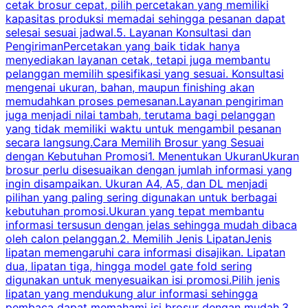
cetak brosur cepat, pilih percetakan yang memiliki
d
kapasitas produksi memadai sehingga pesanan dapat
selesai sesuai jadwal.5. Layanan Konsultasi dan
t
PengirimanPercetakan yang baik tidak hanya
S
menyediakan layanan cetak, tetapi juga membantu
t
pelanggan memilih spesifikasi yang sesuai. Konsultasi
b
mengenai ukuran, bahan, maupun finishing akan
memudahkan proses pemesanan.Layanan pengiriman
h
juga menjadi nilai tambah, terutama bagi pelanggan
p
yang tidak memiliki waktu untuk mengambil pesanan
m
secara langsung.Cara Memilih Brosur yang Sesuai
dengan Kebutuhan Promosi1. Menentukan UkuranUkuran
w
brosur perlu disesuaikan dengan jumlah informasi yang
ingin disampaikan. Ukuran A4, A5, dan DL menjadi
pilihan yang paling sering digunakan untuk berbagai
f
kebutuhan promosi.Ukuran yang tepat membantu
d
informasi tersusun dengan jelas sehingga mudah dibaca
l
oleh calon pelanggan.2. Memilih Jenis LipatanJenis
t
lipatan memengaruhi cara informasi disajikan. Lipatan
S
dua, lipatan tiga, hingga model gate fold sering
P
digunakan untuk menyesuaikan isi promosi.Pilih jenis
lipatan yang mendukung alur informasi sehingga
s
pembaca dapat memahami isi brosur dengan mudah.3.
i