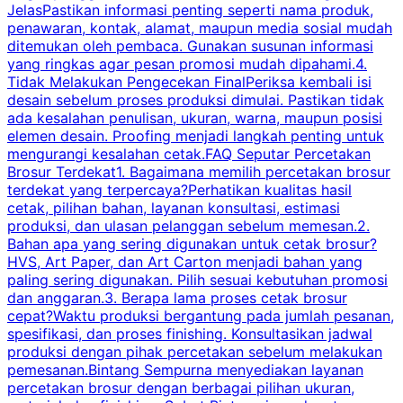
JelasPastikan informasi penting seperti nama produk,
p
penawaran, kontak, alamat, maupun media sosial mudah
s
ditemukan oleh pembaca. Gunakan susunan informasi
yang ringkas agar pesan promosi mudah dipahami.4.
O
Tidak Melakukan Pengecekan FinalPeriksa kembali isi
desain sebelum proses produksi dimulai. Pastikan tidak
k
ada kesalahan penulisan, ukuran, warna, maupun posisi
H
elemen desain. Proofing menjadi langkah penting untuk
mengurangi kesalahan cetak.FAQ Seputar Percetakan
s
Brosur Terdekat1. Bagaimana memilih percetakan brosur
terdekat yang terpercaya?Perhatikan kualitas hasil
cetak, pilihan bahan, layanan konsultasi, estimasi
produksi, dan ulasan pelanggan sebelum memesan.2.
Bahan apa yang sering digunakan untuk cetak brosur?
HVS, Art Paper, dan Art Carton menjadi bahan yang
paling sering digunakan. Pilih sesuai kebutuhan promosi
dan anggaran.3. Berapa lama proses cetak brosur
cepat?Waktu produksi bergantung pada jumlah pesanan,
spesifikasi, dan proses finishing. Konsultasikan jadwal
produksi dengan pihak percetakan sebelum melakukan
pemesanan.Bintang Sempurna menyediakan layanan
percetakan brosur dengan berbagai pilihan ukuran,