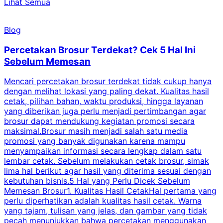
Lihat Semua
Blog
Percetakan Brosur Terdekat? Cek 5 Hal Ini
Sebelum Memesan
Mencari percetakan brosur terdekat tidak cukup hanya
C
dengan melihat lokasi yang paling dekat. Kualitas hasil
cetak, pilihan bahan, waktu produksi, hingga layanan
S
yang diberikan juga perlu menjadi pertimbangan agar
t
brosur dapat mendukung kegiatan promosi secara
n
maksimal.Brosur masih menjadi salah satu media
k
promosi yang banyak digunakan karena mampu
d
menyampaikan informasi secara lengkap dalam satu
c
lembar cetak. Sebelum melakukan cetak brosur, simak
lima hal berikut agar hasil yang diterima sesuai dengan
s
kebutuhan bisnis.5 Hal yang Perlu Dicek Sebelum
Memesan Brosur1. Kualitas Hasil CetakHal pertama yang
perlu diperhatikan adalah kualitas hasil cetak. Warna
m
yang tajam, tulisan yang jelas, dan gambar yang tidak
U
pecah menunjukkan bahwa percetakan menggunakan