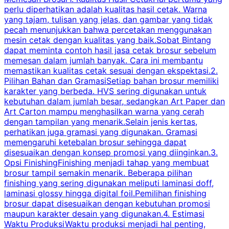
perlu diperhatikan adalah kualitas hasil cetak. Warna
m
yang tajam, tulisan yang jelas, dan gambar yang tidak
U
pecah menunjukkan bahwa percetakan menggunakan
mesin cetak dengan kualitas yang baik.Sobat Bintang
dapat meminta contoh hasil jasa cetak brosur sebelum
memesan dalam jumlah banyak. Cara ini membantu
u
memastikan kualitas cetak sesuai dengan ekspektasi.2.
p
Pilihan Bahan dan GramasiSetiap bahan brosur memiliki
karakter yang berbeda. HVS sering digunakan untuk
i
kebutuhan dalam jumlah besar, sedangkan Art Paper dan
p
Art Carton mampu menghasilkan warna yang cerah
t
dengan tampilan yang menarik.Selain jenis kertas,
perhatikan juga gramasi yang digunakan. Gramasi
t
memengaruhi ketebalan brosur sehingga dapat
disesuaikan dengan konsep promosi yang diinginkan.3.
s
Opsi FinishingFinishing menjadi tahap yang membuat
brosur tampil semakin menarik. Beberapa pilihan
d
finishing yang sering digunakan meliputi laminasi doff,
g
laminasi glossy hingga digital foil.Pemilihan finishing
d
brosur dapat disesuaikan dengan kebutuhan promosi
p
maupun karakter desain yang digunakan.4. Estimasi
Waktu ProduksiWaktu produksi menjadi hal penting,