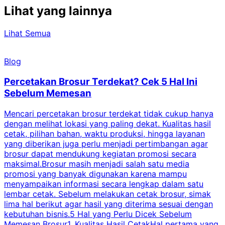
Lihat yang lainnya
Lihat Semua
Blog
Percetakan Brosur Terdekat? Cek 5 Hal Ini
Sebelum Memesan
Mencari percetakan brosur terdekat tidak cukup hanya
C
dengan melihat lokasi yang paling dekat. Kualitas hasil
cetak, pilihan bahan, waktu produksi, hingga layanan
S
yang diberikan juga perlu menjadi pertimbangan agar
t
brosur dapat mendukung kegiatan promosi secara
n
maksimal.Brosur masih menjadi salah satu media
k
promosi yang banyak digunakan karena mampu
d
menyampaikan informasi secara lengkap dalam satu
c
lembar cetak. Sebelum melakukan cetak brosur, simak
lima hal berikut agar hasil yang diterima sesuai dengan
s
kebutuhan bisnis.5 Hal yang Perlu Dicek Sebelum
Memesan Brosur1. Kualitas Hasil CetakHal pertama yang