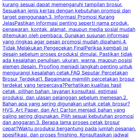
kurang sesuai dapat memengaruhi tampilan brosur.
Sesuaikan jenis kertas dengan kebutuhan promosi dan
m
target penggunaan.3. Informasi Promosi Kurang
JelasPastikan informasi penting seperti nama produk,
p
penawaran, kontak, alamat, maupun media sosial mudah
s
ditemukan oleh pembaca. Gunakan susunan informasi
yang ringkas agar pesan promosi mudah dipahami.4.
O
Tidak Melakukan Pengecekan FinalPeriksa kembali isi
desain sebelum proses produksi dimulai. Pastikan tidak
k
ada kesalahan penulisan, ukuran, warna, maupun posisi
H
elemen desain. Proofing menjadi langkah penting untuk
mengurangi kesalahan cetak.FAQ Seputar Percetakan
s
Brosur Terdekat1. Bagaimana memilih percetakan brosur
terdekat yang terpercaya?Perhatikan kualitas hasil
cetak, pilihan bahan, layanan konsultasi, estimasi
produksi, dan ulasan pelanggan sebelum memesan.2.
Bahan apa yang sering digunakan untuk cetak brosur?
HVS, Art Paper, dan Art Carton menjadi bahan yang
paling sering digunakan. Pilih sesuai kebutuhan promosi
dan anggaran.3. Berapa lama proses cetak brosur
cepat?Waktu produksi bergantung pada jumlah pesanan,
spesifikasi, dan proses finishing. Konsultasikan jadwal