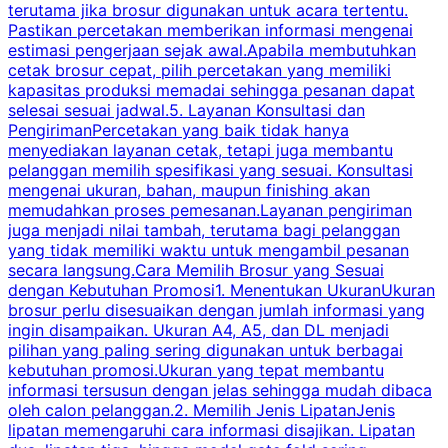
terutama jika brosur digunakan untuk acara tertentu.
s
Pastikan percetakan memberikan informasi mengenai
s
estimasi pengerjaan sejak awal.Apabila membutuhkan
m
cetak brosur cepat, pilih percetakan yang memiliki
d
kapasitas produksi memadai sehingga pesanan dapat
selesai sesuai jadwal.5. Layanan Konsultasi dan
t
PengirimanPercetakan yang baik tidak hanya
S
menyediakan layanan cetak, tetapi juga membantu
t
pelanggan memilih spesifikasi yang sesuai. Konsultasi
b
mengenai ukuran, bahan, maupun finishing akan
memudahkan proses pemesanan.Layanan pengiriman
h
juga menjadi nilai tambah, terutama bagi pelanggan
p
yang tidak memiliki waktu untuk mengambil pesanan
m
secara langsung.Cara Memilih Brosur yang Sesuai
dengan Kebutuhan Promosi1. Menentukan UkuranUkuran
w
brosur perlu disesuaikan dengan jumlah informasi yang
ingin disampaikan. Ukuran A4, A5, dan DL menjadi
pilihan yang paling sering digunakan untuk berbagai
f
kebutuhan promosi.Ukuran yang tepat membantu
d
informasi tersusun dengan jelas sehingga mudah dibaca
l
oleh calon pelanggan.2. Memilih Jenis LipatanJenis
t
lipatan memengaruhi cara informasi disajikan. Lipatan
S