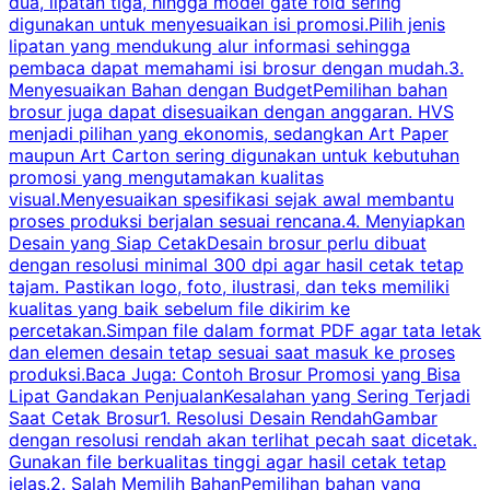
dua, lipatan tiga, hingga model gate fold sering
P
digunakan untuk menyesuaikan isi promosi.Pilih jenis
lipatan yang mendukung alur informasi sehingga
s
pembaca dapat memahami isi brosur dengan mudah.3.
i
Menyesuaikan Bahan dengan BudgetPemilihan bahan
brosur juga dapat disesuaikan dengan anggaran. HVS
menjadi pilihan yang ekonomis, sedangkan Art Paper
d
maupun Art Carton sering digunakan untuk kebutuhan
t
promosi yang mengutamakan kualitas
t
visual.Menyesuaikan spesifikasi sejak awal membantu
proses produksi berjalan sesuai rencana.4. Menyiapkan
k
Desain yang Siap CetakDesain brosur perlu dibuat
dengan resolusi minimal 300 dpi agar hasil cetak tetap
tajam. Pastikan logo, foto, ilustrasi, dan teks memiliki
kualitas yang baik sebelum file dikirim ke
percetakan.Simpan file dalam format PDF agar tata letak
dan elemen desain tetap sesuai saat masuk ke proses
produksi.Baca Juga: Contoh Brosur Promosi yang Bisa
s
Lipat Gandakan PenjualanKesalahan yang Sering Terjadi
Saat Cetak Brosur1. Resolusi Desain RendahGambar
dengan resolusi rendah akan terlihat pecah saat dicetak.
p
Gunakan file berkualitas tinggi agar hasil cetak tetap
T
jelas.2. Salah Memilih BahanPemilihan bahan yang
p