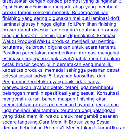
disesuaikan dengan konsep promosi yang diinginkan.3.
s
Opsi FinishingFinishing menjadi tahap yang membuat
brosur tampil semakin menarik. Beberapa pilihan
d
finishing yang sering digunakan meliputi laminasi doff,
g
laminasi glossy hingga digital foil.Pemilihan finishing
d
brosur dapat disesuaikan dengan kebutuhan promosi
p
maupun karakter desain yang digunakan.4. Estimasi
Waktu ProduksiWaktu produksi menjadi hal penting,
terutama jika brosur digunakan untuk acara tertentu.
s
Pastikan percetakan memberikan informasi mengenai
s
estimasi pengerjaan sejak awal.Apabila membutuhkan
m
cetak brosur cepat, pilih percetakan yang memiliki
d
kapasitas produksi memadai sehingga pesanan dapat
selesai sesuai jadwal.5. Layanan Konsultasi dan
t
PengirimanPercetakan yang baik tidak hanya
S
menyediakan layanan cetak, tetapi juga membantu
t
pelanggan memilih spesifikasi yang sesuai. Konsultasi
b
mengenai ukuran, bahan, maupun finishing akan
memudahkan proses pemesanan.Layanan pengiriman
h
juga menjadi nilai tambah, terutama bagi pelanggan
p
yang tidak memiliki waktu untuk mengambil pesanan
m
secara langsung.Cara Memilih Brosur yang Sesuai
dengan Kebutuhan Promosi1. Menentukan UkuranUkuran
w