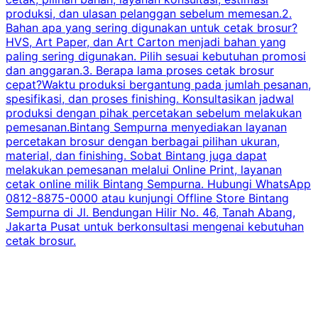
produksi, dan ulasan pelanggan sebelum memesan.2.
Bahan apa yang sering digunakan untuk cetak brosur?
HVS, Art Paper, dan Art Carton menjadi bahan yang
paling sering digunakan. Pilih sesuai kebutuhan promosi
dan anggaran.3. Berapa lama proses cetak brosur
cepat?Waktu produksi bergantung pada jumlah pesanan,
spesifikasi, dan proses finishing. Konsultasikan jadwal
produksi dengan pihak percetakan sebelum melakukan
pemesanan.Bintang Sempurna menyediakan layanan
percetakan brosur dengan berbagai pilihan ukuran,
material, dan finishing. Sobat Bintang juga dapat
melakukan pemesanan melalui Online Print, layanan
cetak online milik Bintang Sempurna. Hubungi WhatsApp
0812-8875-0000 atau kunjungi Offline Store Bintang
Sempurna di Jl. Bendungan Hilir No. 46, Tanah Abang,
Jakarta Pusat untuk berkonsultasi mengenai kebutuhan
cetak brosur.