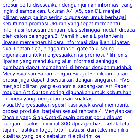
brosur perlu disesuaikan dengan jumlah informasi yang
ingin disampaikan. Ukuran A4, A5, dan DL menjadi
pilihan yang paling sering digunakan untuk berbagai
f
kebutuhan promosi.Ukuran yang tepat membantu
d
informasi tersusun dengan jelas sehingga mudah dibaca
l
oleh calon pelanggan.2. Memilih Jenis LipatanJenis
t
lipatan memengaruhi cara informasi disajikan. Lipatan
S
dua, lipatan tiga, hingga model gate fold sering
P
digunakan untuk menyesuaikan isi promosi.Pilih jenis
lipatan yang mendukung alur informasi sehingga
s
pembaca dapat memahami isi brosur dengan mudah.3.
i
Menyesuaikan Bahan dengan BudgetPemilihan bahan
brosur juga dapat disesuaikan dengan anggaran. HVS
menjadi pilihan yang ekonomis, sedangkan Art Paper
d
maupun Art Carton sering digunakan untuk kebutuhan
t
promosi yang mengutamakan kualitas
t
visual.Menyesuaikan spesifikasi sejak awal membantu
proses produksi berjalan sesuai rencana.4. Menyiapkan
k
Desain yang Siap CetakDesain brosur perlu dibuat
dengan resolusi minimal 300 dpi agar hasil cetak tetap
tajam. Pastikan logo, foto, ilustrasi, dan teks memiliki
kualitas yang baik sebelum file dikirim ke