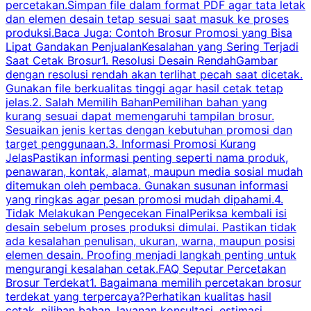
percetakan.Simpan file dalam format PDF agar tata letak
dan elemen desain tetap sesuai saat masuk ke proses
produksi.Baca Juga: Contoh Brosur Promosi yang Bisa
s
Lipat Gandakan PenjualanKesalahan yang Sering Terjadi
Saat Cetak Brosur1. Resolusi Desain RendahGambar
dengan resolusi rendah akan terlihat pecah saat dicetak.
p
Gunakan file berkualitas tinggi agar hasil cetak tetap
T
jelas.2. Salah Memilih BahanPemilihan bahan yang
p
kurang sesuai dapat memengaruhi tampilan brosur.
Sesuaikan jenis kertas dengan kebutuhan promosi dan
m
target penggunaan.3. Informasi Promosi Kurang
JelasPastikan informasi penting seperti nama produk,
p
penawaran, kontak, alamat, maupun media sosial mudah
s
ditemukan oleh pembaca. Gunakan susunan informasi
yang ringkas agar pesan promosi mudah dipahami.4.
O
Tidak Melakukan Pengecekan FinalPeriksa kembali isi
desain sebelum proses produksi dimulai. Pastikan tidak
k
ada kesalahan penulisan, ukuran, warna, maupun posisi
H
elemen desain. Proofing menjadi langkah penting untuk
mengurangi kesalahan cetak.FAQ Seputar Percetakan
s
Brosur Terdekat1. Bagaimana memilih percetakan brosur
terdekat yang terpercaya?Perhatikan kualitas hasil
cetak, pilihan bahan, layanan konsultasi, estimasi