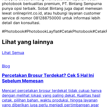
photobook berkualitas premium, PT. Bintang Sempurna
punya opsi terbaik. Sobat Bintang juga dapat memesan
lewat onlineprint.co.id, atau hubungi layanan customer
service di nomor 081288750000 untuk informasi lebih
detail dan konsultasi.
#Photobook
#PhotobookLayflat
#CetakPhotobook
#Cetak
Lihat yang lainnya
Lihat Semua
Blog
Percetakan Brosur Terdekat? Cek 5 Hal Ini
Sebelum Memesan
Mencari percetakan brosur terdekat tidak cukup hanya
C
dengan melihat lokasi yang paling dekat. Kualitas hasil
cetak, pilihan bahan, waktu produksi, hingga layanan
S
yang diberikan juga perlu menjadi pertimbangan agar
t