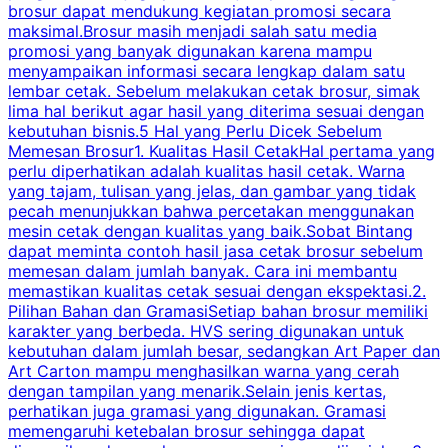
brosur dapat mendukung kegiatan promosi secara
n
maksimal.Brosur masih menjadi salah satu media
k
promosi yang banyak digunakan karena mampu
d
menyampaikan informasi secara lengkap dalam satu
c
lembar cetak. Sebelum melakukan cetak brosur, simak
lima hal berikut agar hasil yang diterima sesuai dengan
s
kebutuhan bisnis.5 Hal yang Perlu Dicek Sebelum
Memesan Brosur1. Kualitas Hasil CetakHal pertama yang
perlu diperhatikan adalah kualitas hasil cetak. Warna
m
yang tajam, tulisan yang jelas, dan gambar yang tidak
U
pecah menunjukkan bahwa percetakan menggunakan
mesin cetak dengan kualitas yang baik.Sobat Bintang
dapat meminta contoh hasil jasa cetak brosur sebelum
memesan dalam jumlah banyak. Cara ini membantu
u
memastikan kualitas cetak sesuai dengan ekspektasi.2.
p
Pilihan Bahan dan GramasiSetiap bahan brosur memiliki
karakter yang berbeda. HVS sering digunakan untuk
i
kebutuhan dalam jumlah besar, sedangkan Art Paper dan
p
Art Carton mampu menghasilkan warna yang cerah
t
dengan tampilan yang menarik.Selain jenis kertas,
perhatikan juga gramasi yang digunakan. Gramasi
t
memengaruhi ketebalan brosur sehingga dapat