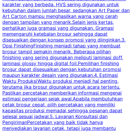
karakter yang berbeda. HVS sering digunakan untuk
i
kebutuhan dalam jumlah besar, sedangkan Art Paper dan
p
Art Carton mampu menghasilkan warna yang cerah
t
dengan tampilan yang menarik.Selain jenis kertas,
perhatikan juga gramasi yang digunakan. Gramasi
t
memengaruhi ketebalan brosur sehingga dapat
disesuaikan dengan konsep promosi yang diinginkan.3.
s
Opsi FinishingFinishing menjadi tahap yang membuat
brosur tampil semakin menarik. Beberapa pilihan
d
finishing yang sering digunakan meliputi laminasi doff,
g
laminasi glossy hingga digital foil.Pemilihan finishing
d
brosur dapat disesuaikan dengan kebutuhan promosi
p
maupun karakter desain yang digunakan.4. Estimasi
Waktu ProduksiWaktu produksi menjadi hal penting,
terutama jika brosur digunakan untuk acara tertentu.
s
Pastikan percetakan memberikan informasi mengenai
s
estimasi pengerjaan sejak awal.Apabila membutuhkan
m
cetak brosur cepat, pilih percetakan yang memiliki
d
kapasitas produksi memadai sehingga pesanan dapat
selesai sesuai jadwal.5. Layanan Konsultasi dan
t
PengirimanPercetakan yang baik tidak hanya
S
menyediakan layanan cetak, tetapi juga membantu
t