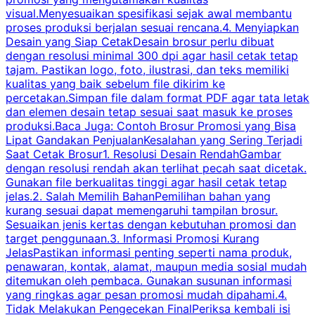
visual.Menyesuaikan spesifikasi sejak awal membantu
proses produksi berjalan sesuai rencana.4. Menyiapkan
k
Desain yang Siap CetakDesain brosur perlu dibuat
dengan resolusi minimal 300 dpi agar hasil cetak tetap
tajam. Pastikan logo, foto, ilustrasi, dan teks memiliki
kualitas yang baik sebelum file dikirim ke
percetakan.Simpan file dalam format PDF agar tata letak
dan elemen desain tetap sesuai saat masuk ke proses
produksi.Baca Juga: Contoh Brosur Promosi yang Bisa
s
Lipat Gandakan PenjualanKesalahan yang Sering Terjadi
Saat Cetak Brosur1. Resolusi Desain RendahGambar
dengan resolusi rendah akan terlihat pecah saat dicetak.
p
Gunakan file berkualitas tinggi agar hasil cetak tetap
T
jelas.2. Salah Memilih BahanPemilihan bahan yang
p
kurang sesuai dapat memengaruhi tampilan brosur.
Sesuaikan jenis kertas dengan kebutuhan promosi dan
m
target penggunaan.3. Informasi Promosi Kurang
JelasPastikan informasi penting seperti nama produk,
p
penawaran, kontak, alamat, maupun media sosial mudah
s
ditemukan oleh pembaca. Gunakan susunan informasi
yang ringkas agar pesan promosi mudah dipahami.4.
O
Tidak Melakukan Pengecekan FinalPeriksa kembali isi