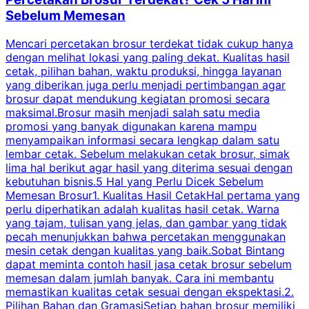
Sebelum Memesan
Mencari percetakan brosur terdekat tidak cukup hanya
C
dengan melihat lokasi yang paling dekat. Kualitas hasil
cetak, pilihan bahan, waktu produksi, hingga layanan
S
yang diberikan juga perlu menjadi pertimbangan agar
t
brosur dapat mendukung kegiatan promosi secara
n
maksimal.Brosur masih menjadi salah satu media
k
promosi yang banyak digunakan karena mampu
d
menyampaikan informasi secara lengkap dalam satu
c
lembar cetak. Sebelum melakukan cetak brosur, simak
lima hal berikut agar hasil yang diterima sesuai dengan
s
kebutuhan bisnis.5 Hal yang Perlu Dicek Sebelum
Memesan Brosur1. Kualitas Hasil CetakHal pertama yang
perlu diperhatikan adalah kualitas hasil cetak. Warna
m
yang tajam, tulisan yang jelas, dan gambar yang tidak
U
pecah menunjukkan bahwa percetakan menggunakan
mesin cetak dengan kualitas yang baik.Sobat Bintang
dapat meminta contoh hasil jasa cetak brosur sebelum
memesan dalam jumlah banyak. Cara ini membantu
u
memastikan kualitas cetak sesuai dengan ekspektasi.2.
p
Pilihan Bahan dan GramasiSetiap bahan brosur memiliki