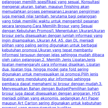
pelanggan memilih spesifikasi yang sesuai. Konsultasi
b
mengenai ukuran, bahan, maupun finishing akan
memudahkan proses pemesanan.Layanan pengiriman
h
juga menjadi nilai tambah, terutama bagi pelanggan
p
yang tidak memiliki waktu untuk mengambil pesanan
m
secara langsung.Cara Memilih Brosur yang Sesuai
dengan Kebutuhan Promosi1. Menentukan UkuranUkuran
w
brosur perlu disesuaikan dengan jumlah informasi yang
ingin disampaikan. Ukuran A4, A5, dan DL menjadi
pilihan yang paling sering digunakan untuk berbagai
f
kebutuhan promosi.Ukuran yang tepat membantu
d
informasi tersusun dengan jelas sehingga mudah dibaca
l
oleh calon pelanggan.2. Memilih Jenis LipatanJenis
t
lipatan memengaruhi cara informasi disajikan. Lipatan
S
dua, lipatan tiga, hingga model gate fold sering
P
digunakan untuk menyesuaikan isi promosi.Pilih jenis
lipatan yang mendukung alur informasi sehingga
s
pembaca dapat memahami isi brosur dengan mudah.3.
i
Menyesuaikan Bahan dengan BudgetPemilihan bahan
brosur juga dapat disesuaikan dengan anggaran. HVS
menjadi pilihan yang ekonomis, sedangkan Art Paper
d
maupun Art Carton sering digunakan untuk kebutuhan
t
promosi yang mengutamakan kualitas
t