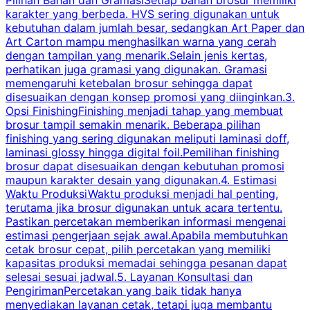
karakter yang berbeda. HVS sering digunakan untuk
i
kebutuhan dalam jumlah besar, sedangkan Art Paper dan
p
Art Carton mampu menghasilkan warna yang cerah
t
dengan tampilan yang menarik.Selain jenis kertas,
perhatikan juga gramasi yang digunakan. Gramasi
t
memengaruhi ketebalan brosur sehingga dapat
disesuaikan dengan konsep promosi yang diinginkan.3.
s
Opsi FinishingFinishing menjadi tahap yang membuat
brosur tampil semakin menarik. Beberapa pilihan
d
finishing yang sering digunakan meliputi laminasi doff,
g
laminasi glossy hingga digital foil.Pemilihan finishing
d
brosur dapat disesuaikan dengan kebutuhan promosi
p
maupun karakter desain yang digunakan.4. Estimasi
Waktu ProduksiWaktu produksi menjadi hal penting,
terutama jika brosur digunakan untuk acara tertentu.
s
Pastikan percetakan memberikan informasi mengenai
s
estimasi pengerjaan sejak awal.Apabila membutuhkan
m
cetak brosur cepat, pilih percetakan yang memiliki
d
kapasitas produksi memadai sehingga pesanan dapat
selesai sesuai jadwal.5. Layanan Konsultasi dan
t
PengirimanPercetakan yang baik tidak hanya
S
menyediakan layanan cetak, tetapi juga membantu
t