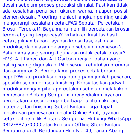
desain sebelum proses produksi dimulai. Pastikan tidak
k
ada kesalahan penulisan, ukuran, warna, maupun posisi
H
elemen desain. Proofing menjadi langkah penting untuk
mengurangi kesalahan cetak.FAQ Seputar Percetakan
s
Brosur Terdekat1. Bagaimana memilih percetakan brosur
terdekat yang terpercaya?Perhatikan kualitas hasil
cetak, pilihan bahan, layanan konsultasi, estimasi
produksi, dan ulasan pelanggan sebelum memesan.2.
Bahan apa yang sering digunakan untuk cetak brosur?
HVS, Art Paper, dan Art Carton menjadi bahan yang
paling sering digunakan. Pilih sesuai kebutuhan promosi
dan anggaran.3. Berapa lama proses cetak brosur
cepat?Waktu produksi bergantung pada jumlah pesanan,
spesifikasi, dan proses finishing. Konsultasikan jadwal
produksi dengan pihak percetakan sebelum melakukan
pemesanan.Bintang Sempurna menyediakan layanan
percetakan brosur dengan berbagai pilihan ukuran,
material, dan finishing. Sobat Bintang juga dapat
melakukan pemesanan melalui Online Print, layanan
cetak online milik Bintang Sempurna. Hubungi WhatsApp
0812-8875-0000 atau kunjungi Offline Store Bintang
Sempurna di Jl. Bendungan Hilir No. 46, Tanah Abang,