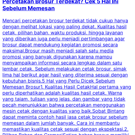
Percetakan Brosur Terdekat? Cek 5 Hal Ini
Sebelum Memesan
Mencari percetakan brosur terdekat tidak cukup hanya
C
dengan melihat lokasi yang paling dekat. Kualitas hasil
cetak, pilihan bahan, waktu produksi, hingga layanan
S
yang diberikan juga perlu menjadi pertimbangan agar
t
brosur dapat mendukung kegiatan promosi secara
n
maksimal.Brosur masih menjadi salah satu media
k
promosi yang banyak digunakan karena mampu
d
menyampaikan informasi secara lengkap dalam satu
c
lembar cetak. Sebelum melakukan cetak brosur, simak
lima hal berikut agar hasil yang diterima sesuai dengan
s
kebutuhan bisnis.5 Hal yang Perlu Dicek Sebelum
Memesan Brosur1. Kualitas Hasil CetakHal pertama yang
perlu diperhatikan adalah kualitas hasil cetak. Warna
m
yang tajam, tulisan yang jelas, dan gambar yang tidak
U
pecah menunjukkan bahwa percetakan menggunakan
mesin cetak dengan kualitas yang baik.Sobat Bintang
dapat meminta contoh hasil jasa cetak brosur sebelum
memesan dalam jumlah banyak. Cara ini membantu
u
memastikan kualitas cetak sesuai dengan ekspektasi.2.
p
Pilihan Bahan dan GramasiSetiap bahan brosur memiliki