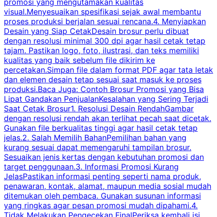
promosi yang mengutamakan kualitas
t
visual.Menyesuaikan spesifikasi sejak awal membantu
proses produksi berjalan sesuai rencana.4. Menyiapkan
k
Desain yang Siap CetakDesain brosur perlu dibuat
dengan resolusi minimal 300 dpi agar hasil cetak tetap
tajam. Pastikan logo, foto, ilustrasi, dan teks memiliki
kualitas yang baik sebelum file dikirim ke
percetakan.Simpan file dalam format PDF agar tata letak
dan elemen desain tetap sesuai saat masuk ke proses
produksi.Baca Juga: Contoh Brosur Promosi yang Bisa
s
Lipat Gandakan PenjualanKesalahan yang Sering Terjadi
Saat Cetak Brosur1. Resolusi Desain RendahGambar
dengan resolusi rendah akan terlihat pecah saat dicetak.
p
Gunakan file berkualitas tinggi agar hasil cetak tetap
T
jelas.2. Salah Memilih BahanPemilihan bahan yang
p
kurang sesuai dapat memengaruhi tampilan brosur.
Sesuaikan jenis kertas dengan kebutuhan promosi dan
m
target penggunaan.3. Informasi Promosi Kurang
JelasPastikan informasi penting seperti nama produk,
p
penawaran, kontak, alamat, maupun media sosial mudah
s
ditemukan oleh pembaca. Gunakan susunan informasi
yang ringkas agar pesan promosi mudah dipahami.4.
O
Tidak Melakukan Pengecekan FinalPeriksa kembali isi