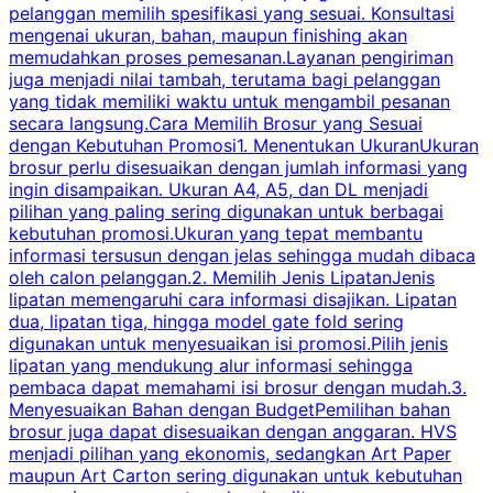
pelanggan memilih spesifikasi yang sesuai. Konsultasi
b
mengenai ukuran, bahan, maupun finishing akan
memudahkan proses pemesanan.Layanan pengiriman
h
juga menjadi nilai tambah, terutama bagi pelanggan
p
yang tidak memiliki waktu untuk mengambil pesanan
m
secara langsung.Cara Memilih Brosur yang Sesuai
dengan Kebutuhan Promosi1. Menentukan UkuranUkuran
w
brosur perlu disesuaikan dengan jumlah informasi yang
ingin disampaikan. Ukuran A4, A5, dan DL menjadi
pilihan yang paling sering digunakan untuk berbagai
f
kebutuhan promosi.Ukuran yang tepat membantu
d
informasi tersusun dengan jelas sehingga mudah dibaca
l
oleh calon pelanggan.2. Memilih Jenis LipatanJenis
t
lipatan memengaruhi cara informasi disajikan. Lipatan
S
dua, lipatan tiga, hingga model gate fold sering
P
digunakan untuk menyesuaikan isi promosi.Pilih jenis
lipatan yang mendukung alur informasi sehingga
s
pembaca dapat memahami isi brosur dengan mudah.3.
i
Menyesuaikan Bahan dengan BudgetPemilihan bahan
brosur juga dapat disesuaikan dengan anggaran. HVS
menjadi pilihan yang ekonomis, sedangkan Art Paper
d
maupun Art Carton sering digunakan untuk kebutuhan
t