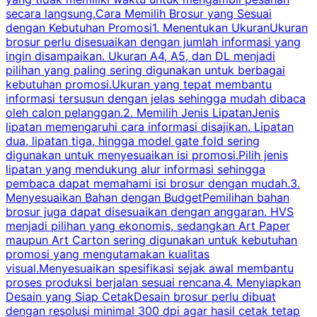
secara langsung.Cara Memilih Brosur yang Sesuai
dengan Kebutuhan Promosi1. Menentukan UkuranUkuran
w
brosur perlu disesuaikan dengan jumlah informasi yang
ingin disampaikan. Ukuran A4, A5, dan DL menjadi
pilihan yang paling sering digunakan untuk berbagai
f
kebutuhan promosi.Ukuran yang tepat membantu
d
informasi tersusun dengan jelas sehingga mudah dibaca
l
oleh calon pelanggan.2. Memilih Jenis LipatanJenis
t
lipatan memengaruhi cara informasi disajikan. Lipatan
S
dua, lipatan tiga, hingga model gate fold sering
P
digunakan untuk menyesuaikan isi promosi.Pilih jenis
lipatan yang mendukung alur informasi sehingga
s
pembaca dapat memahami isi brosur dengan mudah.3.
i
Menyesuaikan Bahan dengan BudgetPemilihan bahan
brosur juga dapat disesuaikan dengan anggaran. HVS
menjadi pilihan yang ekonomis, sedangkan Art Paper
d
maupun Art Carton sering digunakan untuk kebutuhan
t
promosi yang mengutamakan kualitas
t
visual.Menyesuaikan spesifikasi sejak awal membantu
proses produksi berjalan sesuai rencana.4. Menyiapkan
k
Desain yang Siap CetakDesain brosur perlu dibuat
dengan resolusi minimal 300 dpi agar hasil cetak tetap