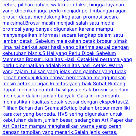
cetak, pilihan bahan, waktu produksi, hingga layanan
S
yang diberikan juga perlu menjadi pertimbangan agar
t
brosur dapat mendukung kegiatan promosi secara
n
maksimal.Brosur masih menjadi salah satu media
k
promosi yang banyak digunakan karena mampu
d
menyampaikan informasi secara lengkap dalam satu
c
lembar cetak. Sebelum melakukan cetak brosur, simak
lima hal berikut agar hasil yang diterima sesuai dengan
s
kebutuhan bisnis.5 Hal yang Perlu Dicek Sebelum
Memesan Brosur1. Kualitas Hasil CetakHal pertama yang
perlu diperhatikan adalah kualitas hasil cetak. Warna
m
yang tajam, tulisan yang jelas, dan gambar yang tidak
U
pecah menunjukkan bahwa percetakan menggunakan
mesin cetak dengan kualitas yang baik.Sobat Bintang
dapat meminta contoh hasil jasa cetak brosur sebelum
memesan dalam jumlah banyak. Cara ini membantu
u
memastikan kualitas cetak sesuai dengan ekspektasi.2.
p
Pilihan Bahan dan GramasiSetiap bahan brosur memiliki
karakter yang berbeda. HVS sering digunakan untuk
i
kebutuhan dalam jumlah besar, sedangkan Art Paper dan
p
Art Carton mampu menghasilkan warna yang cerah
t
dengan tampilan yang menarik.Selain jenis kertas,