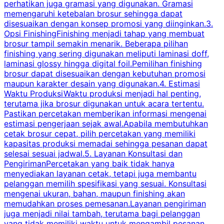
perhatikan juga gramasi yang digunakan. Gramasi
t
memengaruhi ketebalan brosur sehingga dapat
disesuaikan dengan konsep promosi yang diinginkan.3.
s
Opsi FinishingFinishing menjadi tahap yang membuat
brosur tampil semakin menarik. Beberapa pilihan
d
finishing yang sering digunakan meliputi laminasi doff,
g
laminasi glossy hingga digital foil.Pemilihan finishing
d
brosur dapat disesuaikan dengan kebutuhan promosi
p
maupun karakter desain yang digunakan.4. Estimasi
Waktu ProduksiWaktu produksi menjadi hal penting,
terutama jika brosur digunakan untuk acara tertentu.
s
Pastikan percetakan memberikan informasi mengenai
s
estimasi pengerjaan sejak awal.Apabila membutuhkan
m
cetak brosur cepat, pilih percetakan yang memiliki
d
kapasitas produksi memadai sehingga pesanan dapat
selesai sesuai jadwal.5. Layanan Konsultasi dan
t
PengirimanPercetakan yang baik tidak hanya
S
menyediakan layanan cetak, tetapi juga membantu
t
pelanggan memilih spesifikasi yang sesuai. Konsultasi
b
mengenai ukuran, bahan, maupun finishing akan
memudahkan proses pemesanan.Layanan pengiriman
h
juga menjadi nilai tambah, terutama bagi pelanggan
p
yang tidak memiliki waktu untuk mengambil pesanan
m