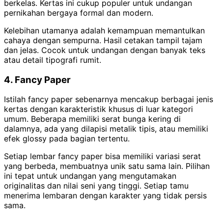
berkelas. Kertas ini cukup populer untuk undangan
pernikahan bergaya formal dan modern.
Kelebihan utamanya adalah kemampuan memantulkan
cahaya dengan sempurna. Hasil cetakan tampil tajam
dan jelas. Cocok untuk undangan dengan banyak teks
atau detail tipografi rumit.
4. Fancy Paper
Istilah fancy paper sebenarnya mencakup berbagai jenis
kertas dengan karakteristik khusus di luar kategori
umum. Beberapa memiliki serat bunga kering di
dalamnya, ada yang dilapisi metalik tipis, atau memiliki
efek glossy pada bagian tertentu.
Setiap lembar fancy paper bisa memiliki variasi serat
yang berbeda, membuatnya unik satu sama lain. Pilihan
ini tepat untuk undangan yang mengutamakan
originalitas dan nilai seni yang tinggi. Setiap tamu
menerima lembaran dengan karakter yang tidak persis
sama.