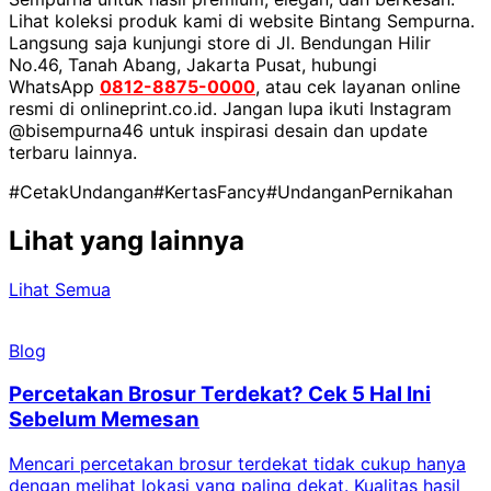
Lihat koleksi produk kami di website Bintang Sempurna.
Langsung saja kunjungi store di Jl. Bendungan Hilir
No.46, Tanah Abang, Jakarta Pusat, hubungi
WhatsApp
0812-8875-0000
, atau cek layanan online
resmi di onlineprint.co.id. Jangan lupa ikuti Instagram
@bisempurna46 untuk inspirasi desain dan update
terbaru lainnya.
#CetakUndangan
#KertasFancy
#UndanganPernikahan
Lihat yang lainnya
Lihat Semua
Blog
Percetakan Brosur Terdekat? Cek 5 Hal Ini
Sebelum Memesan
Mencari percetakan brosur terdekat tidak cukup hanya
C
dengan melihat lokasi yang paling dekat. Kualitas hasil