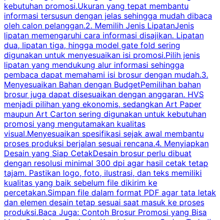
kebutuhan promosi.Ukuran yang tepat membantu
d
informasi tersusun dengan jelas sehingga mudah dibaca
l
oleh calon pelanggan.2. Memilih Jenis LipatanJenis
t
lipatan memengaruhi cara informasi disajikan. Lipatan
S
dua, lipatan tiga, hingga model gate fold sering
P
digunakan untuk menyesuaikan isi promosi.Pilih jenis
lipatan yang mendukung alur informasi sehingga
s
pembaca dapat memahami isi brosur dengan mudah.3.
i
Menyesuaikan Bahan dengan BudgetPemilihan bahan
brosur juga dapat disesuaikan dengan anggaran. HVS
menjadi pilihan yang ekonomis, sedangkan Art Paper
d
maupun Art Carton sering digunakan untuk kebutuhan
t
promosi yang mengutamakan kualitas
t
visual.Menyesuaikan spesifikasi sejak awal membantu
proses produksi berjalan sesuai rencana.4. Menyiapkan
k
Desain yang Siap CetakDesain brosur perlu dibuat
dengan resolusi minimal 300 dpi agar hasil cetak tetap
tajam. Pastikan logo, foto, ilustrasi, dan teks memiliki
kualitas yang baik sebelum file dikirim ke
percetakan.Simpan file dalam format PDF agar tata letak
dan elemen desain tetap sesuai saat masuk ke proses
produksi.Baca Juga: Contoh Brosur Promosi yang Bisa
s