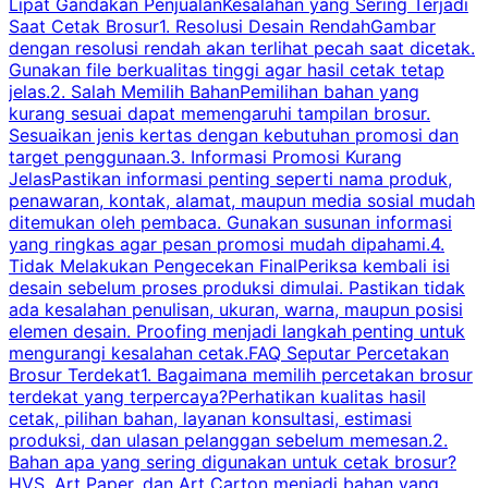
Lipat Gandakan PenjualanKesalahan yang Sering Terjadi
Saat Cetak Brosur1. Resolusi Desain RendahGambar
dengan resolusi rendah akan terlihat pecah saat dicetak.
p
Gunakan file berkualitas tinggi agar hasil cetak tetap
T
jelas.2. Salah Memilih BahanPemilihan bahan yang
p
kurang sesuai dapat memengaruhi tampilan brosur.
Sesuaikan jenis kertas dengan kebutuhan promosi dan
m
target penggunaan.3. Informasi Promosi Kurang
JelasPastikan informasi penting seperti nama produk,
p
penawaran, kontak, alamat, maupun media sosial mudah
s
ditemukan oleh pembaca. Gunakan susunan informasi
yang ringkas agar pesan promosi mudah dipahami.4.
O
Tidak Melakukan Pengecekan FinalPeriksa kembali isi
desain sebelum proses produksi dimulai. Pastikan tidak
k
ada kesalahan penulisan, ukuran, warna, maupun posisi
H
elemen desain. Proofing menjadi langkah penting untuk
mengurangi kesalahan cetak.FAQ Seputar Percetakan
s
Brosur Terdekat1. Bagaimana memilih percetakan brosur
terdekat yang terpercaya?Perhatikan kualitas hasil
cetak, pilihan bahan, layanan konsultasi, estimasi
produksi, dan ulasan pelanggan sebelum memesan.2.
Bahan apa yang sering digunakan untuk cetak brosur?
HVS, Art Paper, dan Art Carton menjadi bahan yang