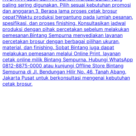
paling sering digunakan. Pilih sesuai kebutuhan promosi
dan anggaran.3. Berapa lama proses cetak brosur
cepat?Waktu produksi bergantung pada jumlah pesanan,
spesifikasi, dan proses finishing. Konsultasikan jadwal
produksi dengan pihak percetakan sebelum melakukan
pemesanan.Bintang Sempurna menyediakan layanan
percetakan brosur dengan berbagai pilihan ukuran,
material, dan finishing. Sobat Bintang juga dapat
melakukan pemesanan melalui Online Print, layanan
cetak online milik Bintang Sempurna. Hubungi WhatsApp
0812-8875-0000 atau kunjungi Offline Store Bintang
Sempurna di Jl. Bendungan Hilir No. 46, Tanah Abang,
Jakarta Pusat untuk berkonsultasi mengenai kebutuhan
cetak brosur.