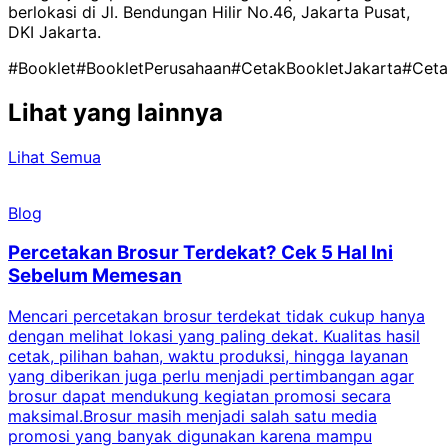
berlokasi di Jl. Bendungan Hilir No.46, Jakarta Pusat,
DKI Jakarta.
#Booklet
#BookletPerusahaan
#CetakBookletJakarta
#Ceta
Lihat yang lainnya
Lihat Semua
Blog
Percetakan Brosur Terdekat? Cek 5 Hal Ini
Sebelum Memesan
Mencari percetakan brosur terdekat tidak cukup hanya
C
dengan melihat lokasi yang paling dekat. Kualitas hasil
cetak, pilihan bahan, waktu produksi, hingga layanan
S
yang diberikan juga perlu menjadi pertimbangan agar
t
brosur dapat mendukung kegiatan promosi secara
n
maksimal.Brosur masih menjadi salah satu media
k
promosi yang banyak digunakan karena mampu
d