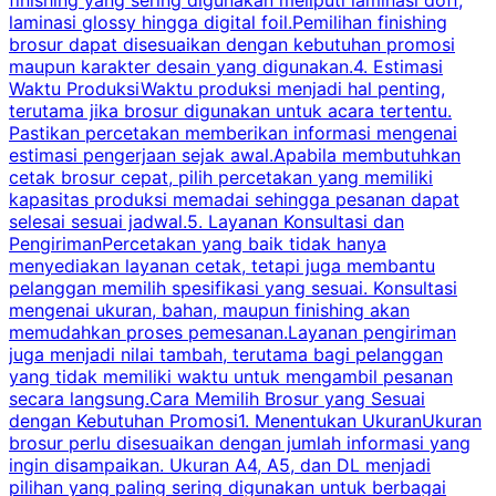
finishing yang sering digunakan meliputi laminasi doff,
g
laminasi glossy hingga digital foil.Pemilihan finishing
d
brosur dapat disesuaikan dengan kebutuhan promosi
p
maupun karakter desain yang digunakan.4. Estimasi
Waktu ProduksiWaktu produksi menjadi hal penting,
terutama jika brosur digunakan untuk acara tertentu.
s
Pastikan percetakan memberikan informasi mengenai
s
estimasi pengerjaan sejak awal.Apabila membutuhkan
m
cetak brosur cepat, pilih percetakan yang memiliki
d
kapasitas produksi memadai sehingga pesanan dapat
selesai sesuai jadwal.5. Layanan Konsultasi dan
t
PengirimanPercetakan yang baik tidak hanya
S
menyediakan layanan cetak, tetapi juga membantu
t
pelanggan memilih spesifikasi yang sesuai. Konsultasi
b
mengenai ukuran, bahan, maupun finishing akan
memudahkan proses pemesanan.Layanan pengiriman
h
juga menjadi nilai tambah, terutama bagi pelanggan
p
yang tidak memiliki waktu untuk mengambil pesanan
m
secara langsung.Cara Memilih Brosur yang Sesuai
dengan Kebutuhan Promosi1. Menentukan UkuranUkuran
w
brosur perlu disesuaikan dengan jumlah informasi yang
ingin disampaikan. Ukuran A4, A5, dan DL menjadi
pilihan yang paling sering digunakan untuk berbagai
f