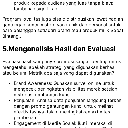
produk kepada audiens yang luas tanpa biaya
tambahan signifikan.
Program loyalitas juga bisa didistribusikan lewat hadiah
gantungan kunci custom yang unik dan personal untuk
para pelanggan setiadari brand atau produk milik Sobat
Bintang..
5.Menganalisis Hasil dan Evaluasi
Evaluasi hasil kampanye promosi sangat penting untuk
mengetahui apakah strategi yang digunakan berhasil
atau belum. Metrik apa saja yang dapat digunakan?
Brand Awareness: Gunakan survei online untuk
mengecek peningkatan visibilitas merek setelah
distribusi gantungan kunci.
Penjualan: Analisa data penjualan langsung terkait
dengan promo gantungan kunci untuk melihat
efektivitasnya dalam meningkatkan aktivitas
pembelian.
Engagement di Media Sosial: Ikuti interaksi di