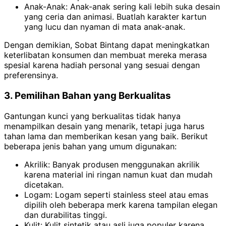
Anak-Anak: Anak-anak sering kali lebih suka desain
yang ceria dan animasi. Buatlah karakter kartun
yang lucu dan nyaman di mata anak-anak.
Dengan demikian, Sobat Bintang dapat meningkatkan
keterlibatan konsumen dan membuat mereka merasa
spesial karena hadiah personal yang sesuai dengan
preferensinya.
3. Pemilihan Bahan yang Berkualitas
Gantungan kunci yang berkualitas tidak hanya
menampilkan desain yang menarik, tetapi juga harus
tahan lama dan memberikan kesan yang baik. Berikut
beberapa jenis bahan yang umum digunakan:
Akrilik: Banyak produsen menggunakan akrilik
karena material ini ringan namun kuat dan mudah
dicetakan.
Logam: Logam seperti stainless steel atau emas
dipilih oleh beberapa merk karena tampilan elegan
dan durabilitas tinggi.
Kulit: Kulit sintetik atau asli juga populer karena