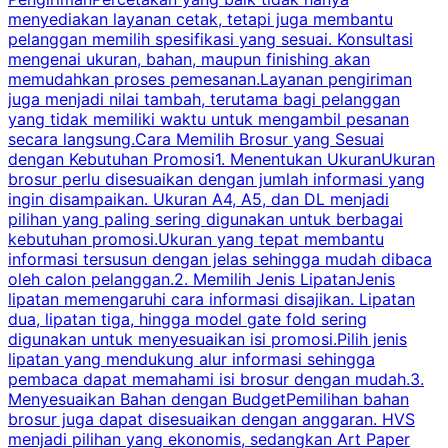
menyediakan layanan cetak, tetapi juga membantu
t
pelanggan memilih spesifikasi yang sesuai. Konsultasi
b
mengenai ukuran, bahan, maupun finishing akan
memudahkan proses pemesanan.Layanan pengiriman
h
juga menjadi nilai tambah, terutama bagi pelanggan
p
yang tidak memiliki waktu untuk mengambil pesanan
m
secara langsung.Cara Memilih Brosur yang Sesuai
dengan Kebutuhan Promosi1. Menentukan UkuranUkuran
w
brosur perlu disesuaikan dengan jumlah informasi yang
ingin disampaikan. Ukuran A4, A5, dan DL menjadi
pilihan yang paling sering digunakan untuk berbagai
f
kebutuhan promosi.Ukuran yang tepat membantu
d
informasi tersusun dengan jelas sehingga mudah dibaca
l
oleh calon pelanggan.2. Memilih Jenis LipatanJenis
t
lipatan memengaruhi cara informasi disajikan. Lipatan
S
dua, lipatan tiga, hingga model gate fold sering
P
digunakan untuk menyesuaikan isi promosi.Pilih jenis
lipatan yang mendukung alur informasi sehingga
s
pembaca dapat memahami isi brosur dengan mudah.3.
i
Menyesuaikan Bahan dengan BudgetPemilihan bahan
brosur juga dapat disesuaikan dengan anggaran. HVS
menjadi pilihan yang ekonomis, sedangkan Art Paper
d