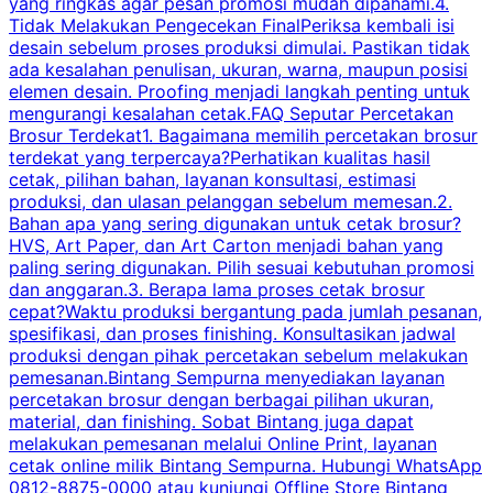
yang ringkas agar pesan promosi mudah dipahami.4.
O
Tidak Melakukan Pengecekan FinalPeriksa kembali isi
desain sebelum proses produksi dimulai. Pastikan tidak
k
ada kesalahan penulisan, ukuran, warna, maupun posisi
H
elemen desain. Proofing menjadi langkah penting untuk
mengurangi kesalahan cetak.FAQ Seputar Percetakan
s
Brosur Terdekat1. Bagaimana memilih percetakan brosur
terdekat yang terpercaya?Perhatikan kualitas hasil
cetak, pilihan bahan, layanan konsultasi, estimasi
produksi, dan ulasan pelanggan sebelum memesan.2.
Bahan apa yang sering digunakan untuk cetak brosur?
HVS, Art Paper, dan Art Carton menjadi bahan yang
paling sering digunakan. Pilih sesuai kebutuhan promosi
dan anggaran.3. Berapa lama proses cetak brosur
cepat?Waktu produksi bergantung pada jumlah pesanan,
spesifikasi, dan proses finishing. Konsultasikan jadwal
produksi dengan pihak percetakan sebelum melakukan
pemesanan.Bintang Sempurna menyediakan layanan
percetakan brosur dengan berbagai pilihan ukuran,
material, dan finishing. Sobat Bintang juga dapat
melakukan pemesanan melalui Online Print, layanan
cetak online milik Bintang Sempurna. Hubungi WhatsApp
0812-8875-0000 atau kunjungi Offline Store Bintang