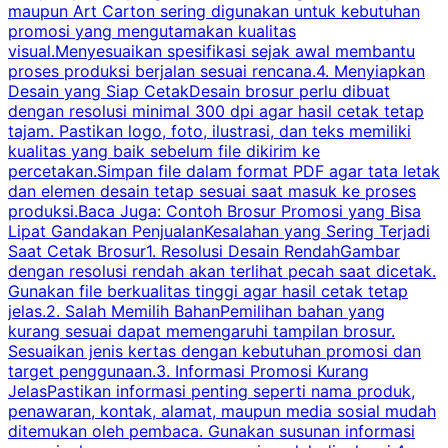
maupun Art Carton sering digunakan untuk kebutuhan
t
promosi yang mengutamakan kualitas
t
visual.Menyesuaikan spesifikasi sejak awal membantu
proses produksi berjalan sesuai rencana.4. Menyiapkan
k
Desain yang Siap CetakDesain brosur perlu dibuat
dengan resolusi minimal 300 dpi agar hasil cetak tetap
tajam. Pastikan logo, foto, ilustrasi, dan teks memiliki
kualitas yang baik sebelum file dikirim ke
percetakan.Simpan file dalam format PDF agar tata letak
dan elemen desain tetap sesuai saat masuk ke proses
produksi.Baca Juga: Contoh Brosur Promosi yang Bisa
s
Lipat Gandakan PenjualanKesalahan yang Sering Terjadi
Saat Cetak Brosur1. Resolusi Desain RendahGambar
dengan resolusi rendah akan terlihat pecah saat dicetak.
p
Gunakan file berkualitas tinggi agar hasil cetak tetap
T
jelas.2. Salah Memilih BahanPemilihan bahan yang
p
kurang sesuai dapat memengaruhi tampilan brosur.
Sesuaikan jenis kertas dengan kebutuhan promosi dan
m
target penggunaan.3. Informasi Promosi Kurang
JelasPastikan informasi penting seperti nama produk,
p
penawaran, kontak, alamat, maupun media sosial mudah
s
ditemukan oleh pembaca. Gunakan susunan informasi