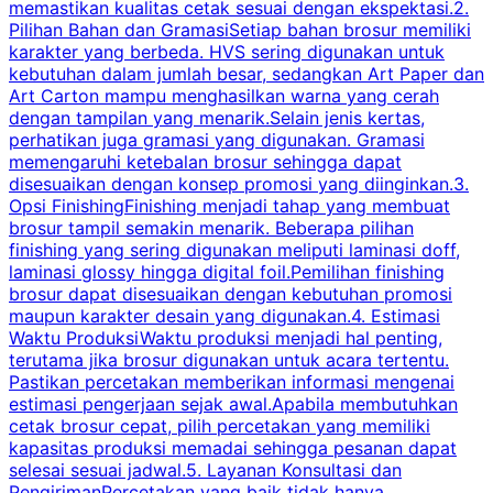
memastikan kualitas cetak sesuai dengan ekspektasi.2.
p
Pilihan Bahan dan GramasiSetiap bahan brosur memiliki
karakter yang berbeda. HVS sering digunakan untuk
i
kebutuhan dalam jumlah besar, sedangkan Art Paper dan
p
Art Carton mampu menghasilkan warna yang cerah
t
dengan tampilan yang menarik.Selain jenis kertas,
perhatikan juga gramasi yang digunakan. Gramasi
t
memengaruhi ketebalan brosur sehingga dapat
disesuaikan dengan konsep promosi yang diinginkan.3.
s
Opsi FinishingFinishing menjadi tahap yang membuat
brosur tampil semakin menarik. Beberapa pilihan
d
finishing yang sering digunakan meliputi laminasi doff,
g
laminasi glossy hingga digital foil.Pemilihan finishing
d
brosur dapat disesuaikan dengan kebutuhan promosi
p
maupun karakter desain yang digunakan.4. Estimasi
Waktu ProduksiWaktu produksi menjadi hal penting,
terutama jika brosur digunakan untuk acara tertentu.
s
Pastikan percetakan memberikan informasi mengenai
s
estimasi pengerjaan sejak awal.Apabila membutuhkan
m
cetak brosur cepat, pilih percetakan yang memiliki
d
kapasitas produksi memadai sehingga pesanan dapat
selesai sesuai jadwal.5. Layanan Konsultasi dan
t
PengirimanPercetakan yang baik tidak hanya
S