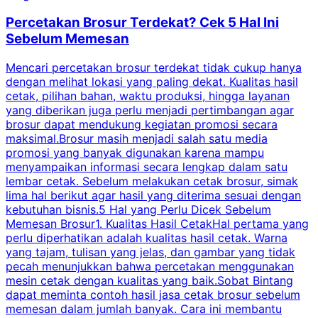
Percetakan Brosur Terdekat? Cek 5 Hal Ini
Sebelum Memesan
Mencari percetakan brosur terdekat tidak cukup hanya
C
dengan melihat lokasi yang paling dekat. Kualitas hasil
cetak, pilihan bahan, waktu produksi, hingga layanan
S
yang diberikan juga perlu menjadi pertimbangan agar
t
brosur dapat mendukung kegiatan promosi secara
n
maksimal.Brosur masih menjadi salah satu media
k
promosi yang banyak digunakan karena mampu
d
menyampaikan informasi secara lengkap dalam satu
c
lembar cetak. Sebelum melakukan cetak brosur, simak
lima hal berikut agar hasil yang diterima sesuai dengan
s
kebutuhan bisnis.5 Hal yang Perlu Dicek Sebelum
Memesan Brosur1. Kualitas Hasil CetakHal pertama yang
perlu diperhatikan adalah kualitas hasil cetak. Warna
m
yang tajam, tulisan yang jelas, dan gambar yang tidak
U
pecah menunjukkan bahwa percetakan menggunakan
mesin cetak dengan kualitas yang baik.Sobat Bintang
dapat meminta contoh hasil jasa cetak brosur sebelum
memesan dalam jumlah banyak. Cara ini membantu
u