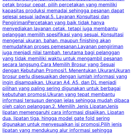
cetak brosur cepat, pilih percetakan yang memiliki
d
kapasitas produksi memadai sehingga pesanan dapat
selesai sesuai jadwal.5. Layanan Konsultasi dan
t
PengirimanPercetakan yang baik tidak hanya
S
menyediakan layanan cetak, tetapi juga membantu
t
pelanggan memilih spesifikasi yang sesuai. Konsultasi
b
mengenai ukuran, bahan, maupun finishing akan
memudahkan proses pemesanan.Layanan pengiriman
h
juga menjadi nilai tambah, terutama bagi pelanggan
p
yang tidak memiliki waktu untuk mengambil pesanan
m
secara langsung.Cara Memilih Brosur yang Sesuai
dengan Kebutuhan Promosi1. Menentukan UkuranUkuran
w
brosur perlu disesuaikan dengan jumlah informasi yang
ingin disampaikan. Ukuran A4, A5, dan DL menjadi
pilihan yang paling sering digunakan untuk berbagai
f
kebutuhan promosi.Ukuran yang tepat membantu
d
informasi tersusun dengan jelas sehingga mudah dibaca
l
oleh calon pelanggan.2. Memilih Jenis LipatanJenis
t
lipatan memengaruhi cara informasi disajikan. Lipatan
S
dua, lipatan tiga, hingga model gate fold sering
P
digunakan untuk menyesuaikan isi promosi.Pilih jenis
lipatan yang mendukung alur informasi sehingga
s