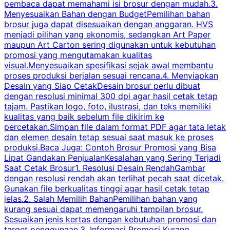
pembaca dapat memahami isi brosur dengan mudah.3.
i
Menyesuaikan Bahan dengan BudgetPemilihan bahan
brosur juga dapat disesuaikan dengan anggaran. HVS
menjadi pilihan yang ekonomis, sedangkan Art Paper
d
maupun Art Carton sering digunakan untuk kebutuhan
t
promosi yang mengutamakan kualitas
t
visual.Menyesuaikan spesifikasi sejak awal membantu
proses produksi berjalan sesuai rencana.4. Menyiapkan
k
Desain yang Siap CetakDesain brosur perlu dibuat
dengan resolusi minimal 300 dpi agar hasil cetak tetap
tajam. Pastikan logo, foto, ilustrasi, dan teks memiliki
kualitas yang baik sebelum file dikirim ke
percetakan.Simpan file dalam format PDF agar tata letak
dan elemen desain tetap sesuai saat masuk ke proses
produksi.Baca Juga: Contoh Brosur Promosi yang Bisa
s
Lipat Gandakan PenjualanKesalahan yang Sering Terjadi
Saat Cetak Brosur1. Resolusi Desain RendahGambar
dengan resolusi rendah akan terlihat pecah saat dicetak.
p
Gunakan file berkualitas tinggi agar hasil cetak tetap
T
jelas.2. Salah Memilih BahanPemilihan bahan yang
p
kurang sesuai dapat memengaruhi tampilan brosur.
Sesuaikan jenis kertas dengan kebutuhan promosi dan
m
target penggunaan.3. Informasi Promosi Kurang