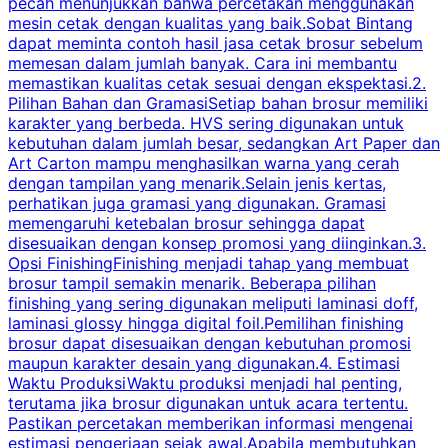
pecah menunjukkan bahwa percetakan menggunakan
mesin cetak dengan kualitas yang baik.Sobat Bintang
dapat meminta contoh hasil jasa cetak brosur sebelum
memesan dalam jumlah banyak. Cara ini membantu
u
memastikan kualitas cetak sesuai dengan ekspektasi.2.
p
Pilihan Bahan dan GramasiSetiap bahan brosur memiliki
karakter yang berbeda. HVS sering digunakan untuk
i
kebutuhan dalam jumlah besar, sedangkan Art Paper dan
p
Art Carton mampu menghasilkan warna yang cerah
t
dengan tampilan yang menarik.Selain jenis kertas,
perhatikan juga gramasi yang digunakan. Gramasi
t
memengaruhi ketebalan brosur sehingga dapat
disesuaikan dengan konsep promosi yang diinginkan.3.
s
Opsi FinishingFinishing menjadi tahap yang membuat
brosur tampil semakin menarik. Beberapa pilihan
d
finishing yang sering digunakan meliputi laminasi doff,
g
laminasi glossy hingga digital foil.Pemilihan finishing
d
brosur dapat disesuaikan dengan kebutuhan promosi
p
maupun karakter desain yang digunakan.4. Estimasi
Waktu ProduksiWaktu produksi menjadi hal penting,
terutama jika brosur digunakan untuk acara tertentu.
s
Pastikan percetakan memberikan informasi mengenai
s
estimasi pengerjaan sejak awal.Apabila membutuhkan
m