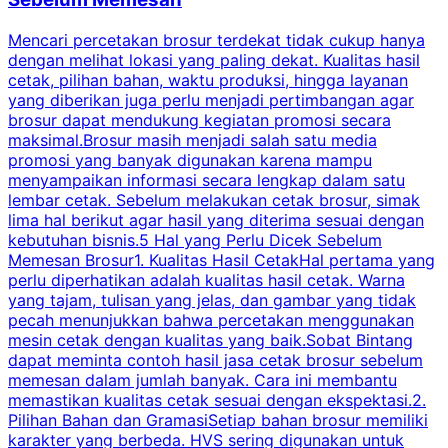
Mencari percetakan brosur terdekat tidak cukup hanya
C
dengan melihat lokasi yang paling dekat. Kualitas hasil
cetak, pilihan bahan, waktu produksi, hingga layanan
S
yang diberikan juga perlu menjadi pertimbangan agar
t
brosur dapat mendukung kegiatan promosi secara
n
maksimal.Brosur masih menjadi salah satu media
k
promosi yang banyak digunakan karena mampu
d
menyampaikan informasi secara lengkap dalam satu
c
lembar cetak. Sebelum melakukan cetak brosur, simak
lima hal berikut agar hasil yang diterima sesuai dengan
s
kebutuhan bisnis.5 Hal yang Perlu Dicek Sebelum
Memesan Brosur1. Kualitas Hasil CetakHal pertama yang
perlu diperhatikan adalah kualitas hasil cetak. Warna
m
yang tajam, tulisan yang jelas, dan gambar yang tidak
U
pecah menunjukkan bahwa percetakan menggunakan
mesin cetak dengan kualitas yang baik.Sobat Bintang
dapat meminta contoh hasil jasa cetak brosur sebelum
memesan dalam jumlah banyak. Cara ini membantu
u
memastikan kualitas cetak sesuai dengan ekspektasi.2.
p
Pilihan Bahan dan GramasiSetiap bahan brosur memiliki
karakter yang berbeda. HVS sering digunakan untuk
i