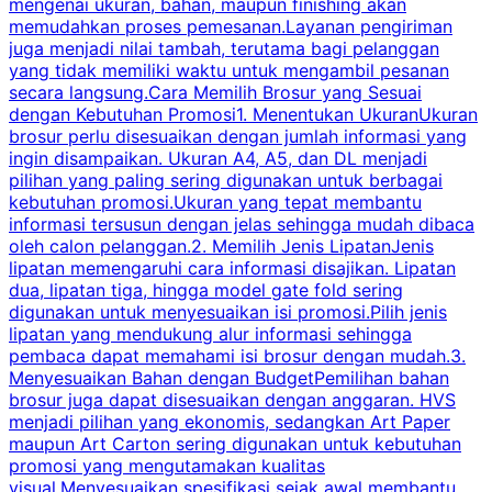
mengenai ukuran, bahan, maupun finishing akan
memudahkan proses pemesanan.Layanan pengiriman
h
juga menjadi nilai tambah, terutama bagi pelanggan
p
yang tidak memiliki waktu untuk mengambil pesanan
m
secara langsung.Cara Memilih Brosur yang Sesuai
dengan Kebutuhan Promosi1. Menentukan UkuranUkuran
w
brosur perlu disesuaikan dengan jumlah informasi yang
ingin disampaikan. Ukuran A4, A5, dan DL menjadi
pilihan yang paling sering digunakan untuk berbagai
f
kebutuhan promosi.Ukuran yang tepat membantu
d
informasi tersusun dengan jelas sehingga mudah dibaca
l
oleh calon pelanggan.2. Memilih Jenis LipatanJenis
t
lipatan memengaruhi cara informasi disajikan. Lipatan
S
dua, lipatan tiga, hingga model gate fold sering
P
digunakan untuk menyesuaikan isi promosi.Pilih jenis
lipatan yang mendukung alur informasi sehingga
s
pembaca dapat memahami isi brosur dengan mudah.3.
i
Menyesuaikan Bahan dengan BudgetPemilihan bahan
brosur juga dapat disesuaikan dengan anggaran. HVS
menjadi pilihan yang ekonomis, sedangkan Art Paper
d
maupun Art Carton sering digunakan untuk kebutuhan
t
promosi yang mengutamakan kualitas
t
visual.Menyesuaikan spesifikasi sejak awal membantu