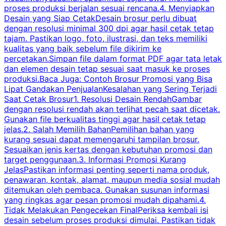
proses produksi berjalan sesuai rencana.4. Menyiapkan
k
Desain yang Siap CetakDesain brosur perlu dibuat
dengan resolusi minimal 300 dpi agar hasil cetak tetap
tajam. Pastikan logo, foto, ilustrasi, dan teks memiliki
kualitas yang baik sebelum file dikirim ke
percetakan.Simpan file dalam format PDF agar tata letak
dan elemen desain tetap sesuai saat masuk ke proses
produksi.Baca Juga: Contoh Brosur Promosi yang Bisa
s
Lipat Gandakan PenjualanKesalahan yang Sering Terjadi
Saat Cetak Brosur1. Resolusi Desain RendahGambar
dengan resolusi rendah akan terlihat pecah saat dicetak.
p
Gunakan file berkualitas tinggi agar hasil cetak tetap
T
jelas.2. Salah Memilih BahanPemilihan bahan yang
p
kurang sesuai dapat memengaruhi tampilan brosur.
Sesuaikan jenis kertas dengan kebutuhan promosi dan
m
target penggunaan.3. Informasi Promosi Kurang
JelasPastikan informasi penting seperti nama produk,
p
penawaran, kontak, alamat, maupun media sosial mudah
s
ditemukan oleh pembaca. Gunakan susunan informasi
yang ringkas agar pesan promosi mudah dipahami.4.
O
Tidak Melakukan Pengecekan FinalPeriksa kembali isi
desain sebelum proses produksi dimulai. Pastikan tidak
k