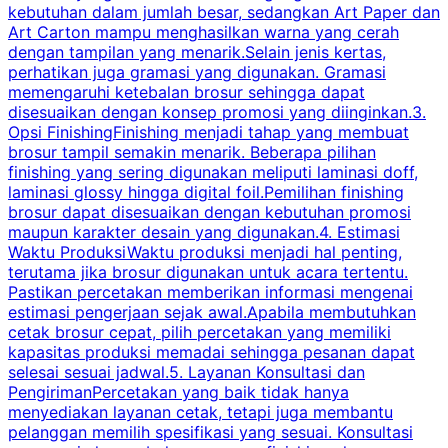
kebutuhan dalam jumlah besar, sedangkan Art Paper dan
p
Art Carton mampu menghasilkan warna yang cerah
t
dengan tampilan yang menarik.Selain jenis kertas,
perhatikan juga gramasi yang digunakan. Gramasi
t
memengaruhi ketebalan brosur sehingga dapat
disesuaikan dengan konsep promosi yang diinginkan.3.
s
Opsi FinishingFinishing menjadi tahap yang membuat
brosur tampil semakin menarik. Beberapa pilihan
d
finishing yang sering digunakan meliputi laminasi doff,
g
laminasi glossy hingga digital foil.Pemilihan finishing
d
brosur dapat disesuaikan dengan kebutuhan promosi
p
maupun karakter desain yang digunakan.4. Estimasi
Waktu ProduksiWaktu produksi menjadi hal penting,
terutama jika brosur digunakan untuk acara tertentu.
s
Pastikan percetakan memberikan informasi mengenai
s
estimasi pengerjaan sejak awal.Apabila membutuhkan
m
cetak brosur cepat, pilih percetakan yang memiliki
d
kapasitas produksi memadai sehingga pesanan dapat
selesai sesuai jadwal.5. Layanan Konsultasi dan
t
PengirimanPercetakan yang baik tidak hanya
S
menyediakan layanan cetak, tetapi juga membantu
t
pelanggan memilih spesifikasi yang sesuai. Konsultasi
b