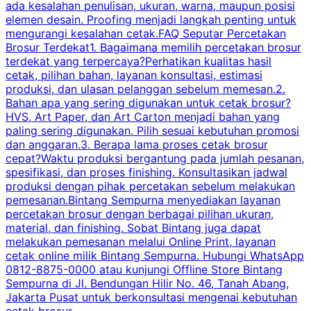
ada kesalahan penulisan, ukuran, warna, maupun posisi
H
elemen desain. Proofing menjadi langkah penting untuk
mengurangi kesalahan cetak.FAQ Seputar Percetakan
s
Brosur Terdekat1. Bagaimana memilih percetakan brosur
terdekat yang terpercaya?Perhatikan kualitas hasil
cetak, pilihan bahan, layanan konsultasi, estimasi
produksi, dan ulasan pelanggan sebelum memesan.2.
Bahan apa yang sering digunakan untuk cetak brosur?
HVS, Art Paper, dan Art Carton menjadi bahan yang
paling sering digunakan. Pilih sesuai kebutuhan promosi
dan anggaran.3. Berapa lama proses cetak brosur
cepat?Waktu produksi bergantung pada jumlah pesanan,
spesifikasi, dan proses finishing. Konsultasikan jadwal
produksi dengan pihak percetakan sebelum melakukan
pemesanan.Bintang Sempurna menyediakan layanan
percetakan brosur dengan berbagai pilihan ukuran,
material, dan finishing. Sobat Bintang juga dapat
melakukan pemesanan melalui Online Print, layanan
cetak online milik Bintang Sempurna. Hubungi WhatsApp
0812-8875-0000 atau kunjungi Offline Store Bintang
Sempurna di Jl. Bendungan Hilir No. 46, Tanah Abang,
Jakarta Pusat untuk berkonsultasi mengenai kebutuhan
cetak brosur.