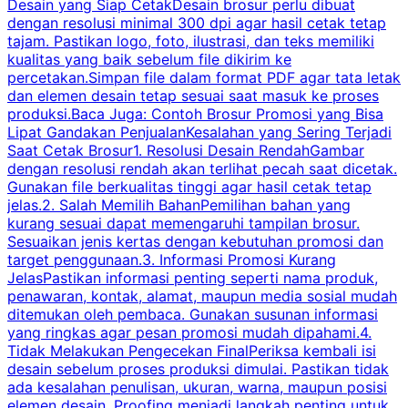
Desain yang Siap CetakDesain brosur perlu dibuat
dengan resolusi minimal 300 dpi agar hasil cetak tetap
tajam. Pastikan logo, foto, ilustrasi, dan teks memiliki
kualitas yang baik sebelum file dikirim ke
percetakan.Simpan file dalam format PDF agar tata letak
dan elemen desain tetap sesuai saat masuk ke proses
produksi.Baca Juga: Contoh Brosur Promosi yang Bisa
s
Lipat Gandakan PenjualanKesalahan yang Sering Terjadi
Saat Cetak Brosur1. Resolusi Desain RendahGambar
dengan resolusi rendah akan terlihat pecah saat dicetak.
p
Gunakan file berkualitas tinggi agar hasil cetak tetap
T
jelas.2. Salah Memilih BahanPemilihan bahan yang
p
kurang sesuai dapat memengaruhi tampilan brosur.
Sesuaikan jenis kertas dengan kebutuhan promosi dan
m
target penggunaan.3. Informasi Promosi Kurang
JelasPastikan informasi penting seperti nama produk,
p
penawaran, kontak, alamat, maupun media sosial mudah
s
ditemukan oleh pembaca. Gunakan susunan informasi
yang ringkas agar pesan promosi mudah dipahami.4.
O
Tidak Melakukan Pengecekan FinalPeriksa kembali isi
desain sebelum proses produksi dimulai. Pastikan tidak
k
ada kesalahan penulisan, ukuran, warna, maupun posisi
H
elemen desain. Proofing menjadi langkah penting untuk