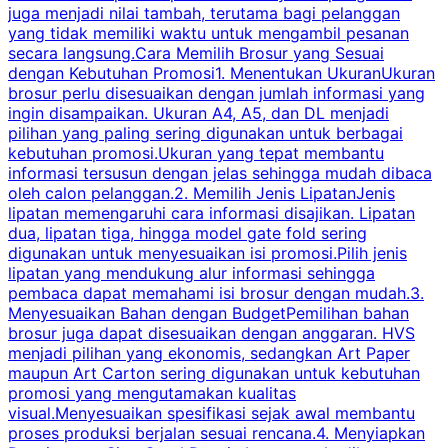
juga menjadi nilai tambah, terutama bagi pelanggan
p
yang tidak memiliki waktu untuk mengambil pesanan
m
secara langsung.Cara Memilih Brosur yang Sesuai
dengan Kebutuhan Promosi1. Menentukan UkuranUkuran
w
brosur perlu disesuaikan dengan jumlah informasi yang
ingin disampaikan. Ukuran A4, A5, dan DL menjadi
pilihan yang paling sering digunakan untuk berbagai
f
kebutuhan promosi.Ukuran yang tepat membantu
d
informasi tersusun dengan jelas sehingga mudah dibaca
l
oleh calon pelanggan.2. Memilih Jenis LipatanJenis
t
lipatan memengaruhi cara informasi disajikan. Lipatan
S
dua, lipatan tiga, hingga model gate fold sering
P
digunakan untuk menyesuaikan isi promosi.Pilih jenis
lipatan yang mendukung alur informasi sehingga
s
pembaca dapat memahami isi brosur dengan mudah.3.
i
Menyesuaikan Bahan dengan BudgetPemilihan bahan
brosur juga dapat disesuaikan dengan anggaran. HVS
menjadi pilihan yang ekonomis, sedangkan Art Paper
d
maupun Art Carton sering digunakan untuk kebutuhan
t
promosi yang mengutamakan kualitas
t
visual.Menyesuaikan spesifikasi sejak awal membantu
proses produksi berjalan sesuai rencana.4. Menyiapkan
k