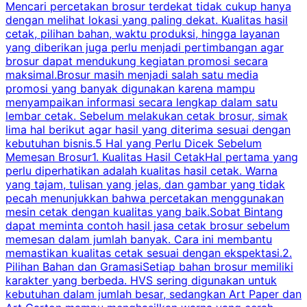
Mencari percetakan brosur terdekat tidak cukup hanya
C
dengan melihat lokasi yang paling dekat. Kualitas hasil
cetak, pilihan bahan, waktu produksi, hingga layanan
S
yang diberikan juga perlu menjadi pertimbangan agar
t
brosur dapat mendukung kegiatan promosi secara
n
maksimal.Brosur masih menjadi salah satu media
k
promosi yang banyak digunakan karena mampu
d
menyampaikan informasi secara lengkap dalam satu
c
lembar cetak. Sebelum melakukan cetak brosur, simak
lima hal berikut agar hasil yang diterima sesuai dengan
s
kebutuhan bisnis.5 Hal yang Perlu Dicek Sebelum
Memesan Brosur1. Kualitas Hasil CetakHal pertama yang
perlu diperhatikan adalah kualitas hasil cetak. Warna
m
yang tajam, tulisan yang jelas, dan gambar yang tidak
U
pecah menunjukkan bahwa percetakan menggunakan
mesin cetak dengan kualitas yang baik.Sobat Bintang
dapat meminta contoh hasil jasa cetak brosur sebelum
memesan dalam jumlah banyak. Cara ini membantu
u
memastikan kualitas cetak sesuai dengan ekspektasi.2.
p
Pilihan Bahan dan GramasiSetiap bahan brosur memiliki
karakter yang berbeda. HVS sering digunakan untuk
i
kebutuhan dalam jumlah besar, sedangkan Art Paper dan
p