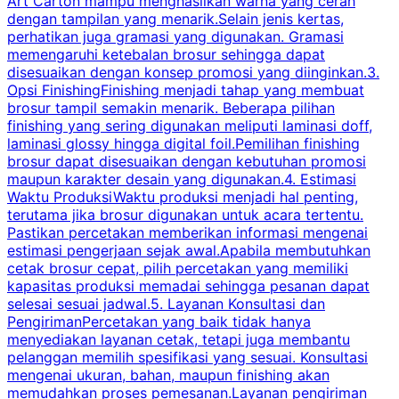
Art Carton mampu menghasilkan warna yang cerah
t
dengan tampilan yang menarik.Selain jenis kertas,
perhatikan juga gramasi yang digunakan. Gramasi
t
memengaruhi ketebalan brosur sehingga dapat
disesuaikan dengan konsep promosi yang diinginkan.3.
s
Opsi FinishingFinishing menjadi tahap yang membuat
brosur tampil semakin menarik. Beberapa pilihan
d
finishing yang sering digunakan meliputi laminasi doff,
g
laminasi glossy hingga digital foil.Pemilihan finishing
d
brosur dapat disesuaikan dengan kebutuhan promosi
p
maupun karakter desain yang digunakan.4. Estimasi
Waktu ProduksiWaktu produksi menjadi hal penting,
terutama jika brosur digunakan untuk acara tertentu.
s
Pastikan percetakan memberikan informasi mengenai
s
estimasi pengerjaan sejak awal.Apabila membutuhkan
m
cetak brosur cepat, pilih percetakan yang memiliki
d
kapasitas produksi memadai sehingga pesanan dapat
selesai sesuai jadwal.5. Layanan Konsultasi dan
t
PengirimanPercetakan yang baik tidak hanya
S
menyediakan layanan cetak, tetapi juga membantu
t
pelanggan memilih spesifikasi yang sesuai. Konsultasi
b
mengenai ukuran, bahan, maupun finishing akan
memudahkan proses pemesanan.Layanan pengiriman
h