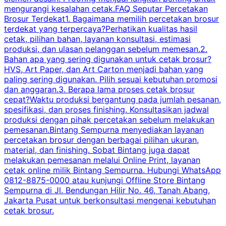
mengurangi kesalahan cetak.FAQ Seputar Percetakan
s
Brosur Terdekat1. Bagaimana memilih percetakan brosur
terdekat yang terpercaya?Perhatikan kualitas hasil
cetak, pilihan bahan, layanan konsultasi, estimasi
produksi, dan ulasan pelanggan sebelum memesan.2.
Bahan apa yang sering digunakan untuk cetak brosur?
HVS, Art Paper, dan Art Carton menjadi bahan yang
paling sering digunakan. Pilih sesuai kebutuhan promosi
dan anggaran.3. Berapa lama proses cetak brosur
cepat?Waktu produksi bergantung pada jumlah pesanan,
spesifikasi, dan proses finishing. Konsultasikan jadwal
produksi dengan pihak percetakan sebelum melakukan
pemesanan.Bintang Sempurna menyediakan layanan
percetakan brosur dengan berbagai pilihan ukuran,
material, dan finishing. Sobat Bintang juga dapat
melakukan pemesanan melalui Online Print, layanan
cetak online milik Bintang Sempurna. Hubungi WhatsApp
0812-8875-0000 atau kunjungi Offline Store Bintang
Sempurna di Jl. Bendungan Hilir No. 46, Tanah Abang,
Jakarta Pusat untuk berkonsultasi mengenai kebutuhan
cetak brosur.